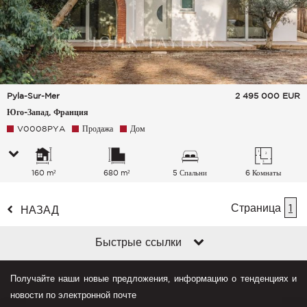
Pyla-Sur-Mer
2 495 000
EUR
Юго-Запад, Франция
V0008PYA
Продажа
Дом
160 m²
680 m²
5 Спальни
6 Комнаты
Страница
1
НАЗАД
Быстрые ссылки
Получайте наши новые предложения, информацию о тенденциях и
новости по электронной почте