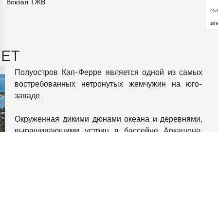
Вокзал ТЖВ
Со
вр
RET
Полуостров Кап-Ферре является одной из самых
востребованных нетронутых жемчужин на юго-
западе.
аметры
конфиденциальности и управлять ими, обеспечивая соотве
Окруженная дикими дюнами океана и деревнями,
выращивающими устриц в бассейне Аркашона,
эта среда соблазняет своей семейной
атмосферой, своим уникальным и аутентичным
искусством жизни, обласканным прикосновением
конца света.
"Le Ferret" демонстрирует тонкий контраст между
шиком и очарованием, очаровательную