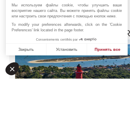
Центр Города
Мы используем файлы cookie, чтобы улучшить ваше
восприятие нашего сайта. Вы можете принять файлы cookie
или настроить свои предпочтения с помощью кнопок ниже.
To modify your preferences afterwards, click on the 'Cookie
Preferences' link located in the page footer.
JOHN TAYLOR CAP FER
Consentements certifiés par
Закрыть
Установить
Принять все
Платформа управления согласием: настройте свои пар
Axeptio consent
Наша платформа позволяет вам настраивать параметры 
Sud Ouest Résidences
Онлайн запрос
33970
CAP FERRET
+33 5 57 99 48 29
Gironde
,
ФРАНЦИЯ
Расположение на карте