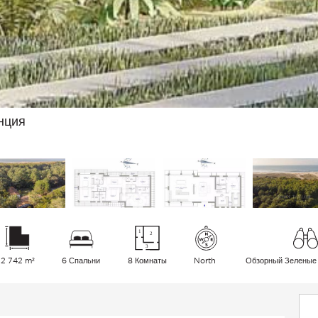
нция
2 742 m²
6 Спальни
8 Комнаты
North
Обзорный Зеленые