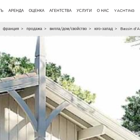
ТЬ
АРЕНДА
ОЦЕНКА
АГЕНТСТВА
УСЛУГИ
О НАС
YACHTING
франция
>
продажа
>
вилла/дом/свойство
>
юго-запад
>
Bassin d'