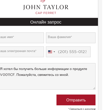
Онлайн запрос
United
States
+1
* Связаться с агентом