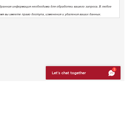
бранная информация необходима для обработки вашего запроса. В любое
емя вы имеете право доступа, изменения и удаления ваших данных.
тствие нормативным требованиям. Настройте свои предпоч
1
Let’s chat together