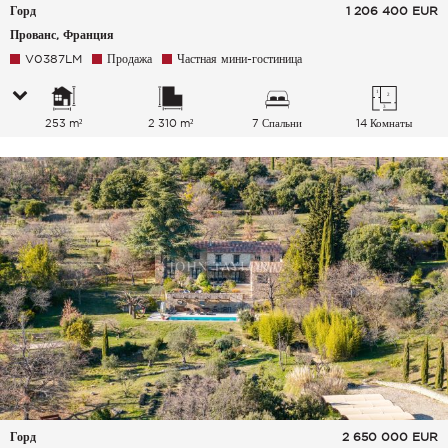
Горд
1 206 400
EUR
Прованс, Франция
V0387LM
Продажа
Частная мини-гостиница
253 m²
2 310 m²
7 Спальни
14 Комнаты
Горд
2 650 000
EUR