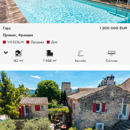
Горд
1 200 000
EUR
Прованс, Франция
V0323LM
Продажа
Дом
182 m²
7 698 m²
Бассейн
Cистема
кондиционирования
воздуха