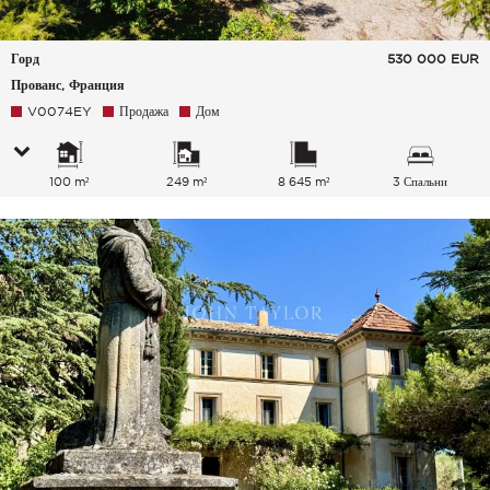
Горд
530 000
EUR
Прованс, Франция
V0074EY
Продажа
Дом
100 m²
249 m²
8 645 m²
3 Спальни