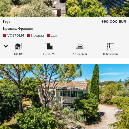
Горд
690 000
EUR
Прованс, Франция
V0370LM
Продажа
Дом
141 m²
1 285 m²
3 Спальни
8 Комнаты