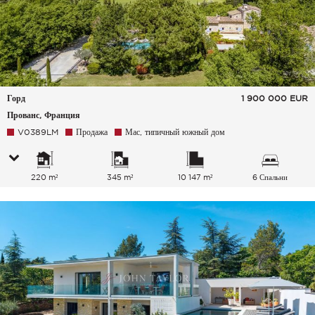
Горд
1 900 000
EUR
Прованс, Франция
V0389LM
Продажа
Мас, типичный южный дом
220 m²
345 m²
10 147 m²
6 Спальни