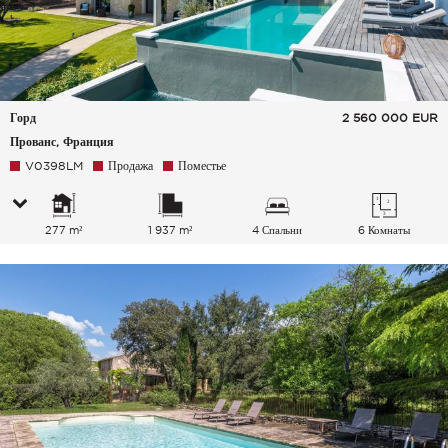
Горд
2 560 000
EUR
Прованс, Франция
V0398LM
Продажа
Поместье
277 m²
1 937 m²
4 Спальни
6 Комнаты