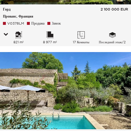
Горд
2 100 000
EUR
Прованс, Франция
V0378LM
Продажа
Замок
821 m²
8 977 m²
17 Комнаты
Последний этаж/2