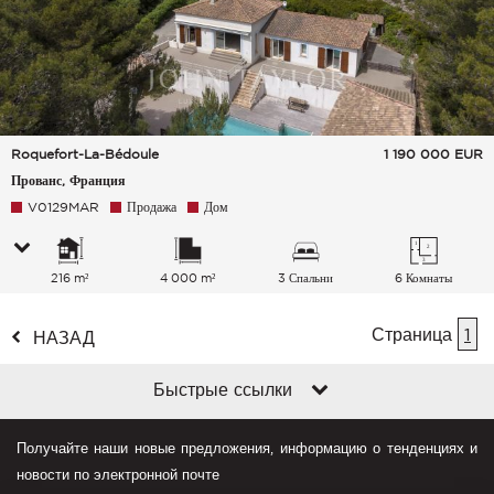
Roquefort-La-Bédoule
1 190 000
EUR
Прованс, Франция
V0129MAR
Продажа
Дом
216 m²
4 000 m²
3 Спальни
6 Комнаты
Страница
1
НАЗАД
Быстрые ссылки
Получайте наши новые предложения, информацию о тенденциях и
новости по электронной почте