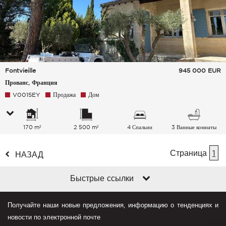
Fontvieille
945 000
EUR
Прованс, Франция
V0015EY
Продажа
Дом
170 m²
2 500 m²
4 Спальни
3 Ванные комнаты
Страница
1
НАЗАД
Быстрые ссылки
Получайте наши новые предложения, информацию о тенденциях и
новости по электронной почте