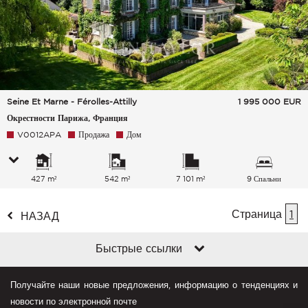
Seine Et Marne - Férolles-Attilly
1 995 000
EUR
Окрестности Парижа, Франция
V0012APA
Продажа
Дом
427 m²
542 m²
7 101 m²
9 Спальни
Страница
1
НАЗАД
Быстрые ссылки
Получайте наши новые предложения, информацию о тенденциях и
новости по электронной почте