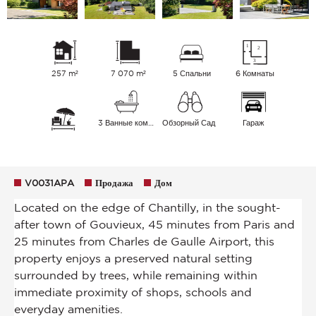
257 m²
7 070 m²
5 Спальни
6 Комнаты
3 Ванные комнаты
Обзорный Сад
Гараж
V0031APA
Продажа
Дом