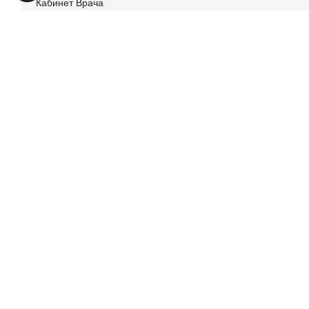
Кабинет Врача
Кинотеатр
Лицей
Магазины
JOHN TAYLOR VALBON
JOHN TAYLOR SAS
Онлайн запрос