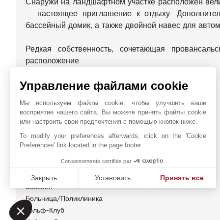
Снаружи на ландшафтном участке расположен вели
— настоящее приглашение к отдыху. Дополнител
бассейный домик, а также двойной навес для автом
Редкая собственность, сочетающая провансаль
расположение.
Управление файлами cookie
Рекомендуется к просмотру без промедления.
Мы используем файлы cookie, чтобы улучшить ваше
ЭНЕРГЕТИЧЕСКАЯ ДИАГНОСТИКА
восприятие нашего сайта. Вы можете принять файлы cookie
или настроить свои предпочтения с помощью кнопок ниже.
БЛИЖАЙШИЕ ОКРЕСТНОСТИ
To modify your preferences afterwards, click on the 'Cookie
Preferences' link located in the page footer.
Автобусная Остановка
Consentements certifiés par
Автовокзал
Аэропорт
Закрыть
Установить
Принять все
Бассейн
Платформа управления согласием: настройте свои пар
Axeptio consent
Больница/Поликлиника
Наша платформа позволяет вам настраивать параметры 
Гольф-Клуб