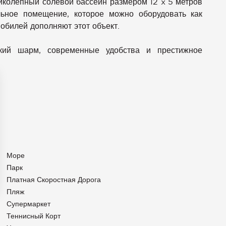
колепный солевой бассейн размером 12 x 5 метров
ьное помещение, которое можно оборудовать как
обилей дополняют этот объект.
ский шарм, современные удобства и престижное
Море
Парк
Платная Скоростная Дорога
Пляж
аметры
Супермаркет
конфиденциальности и управлять ими, обеспечивая соотве
Теннисный Корт