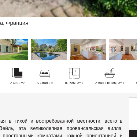
а, Франция
2 058 m²
5 Спальни
10 Комнаты
2 Ванные комнаты
в тихой и востребованной местности, всего в
ейль, эта великолепная провансальская вилла,
и просторными комнатами, южной ориентацией и