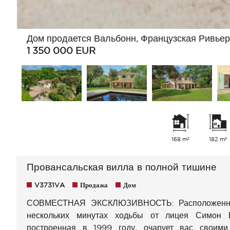
Дом продается Вальбонн, Французская Ривьер
1 350 000
EUR
168 m²
182 m²
Провансальская вилла в полной тишине
V3731VA
Продажа
Дом
СОВМЕСТНАЯ ЭКСКЛЮЗИВНОСТЬ: Расположенная 
нескольких минутах ходьбы от лицея Симон В
построенная в 1999 году, очарует вас своим