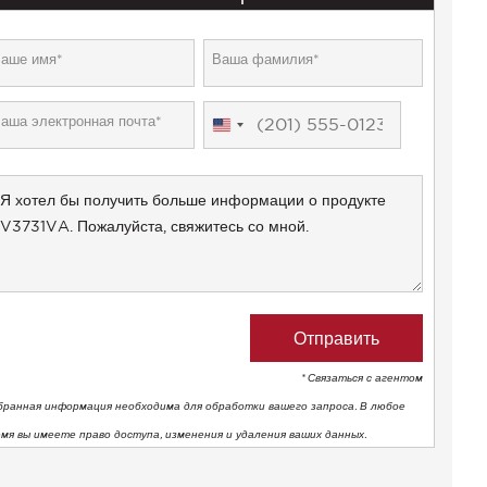
United
States
+1
* Связаться с агентом
бранная информация необходима для обработки вашего запроса. В любое
емя вы имеете право доступа, изменения и удаления ваших данных.