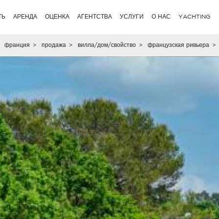
ТЬ
АРЕНДА
ОЦЕНКА
АГЕНТСТВА
УСЛУГИ
О НАС
YACHTING
франция
>
продажа
>
вилла/дом/свойство
>
французская ривьера
>