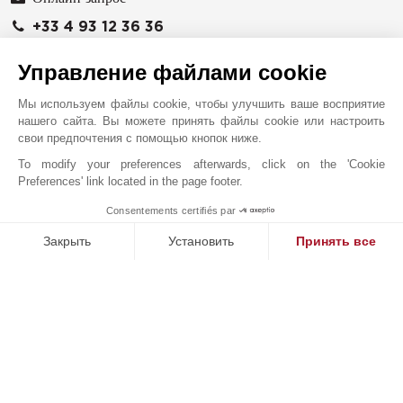
+33 4 93 12 36 36
Расположение на карте
Управление файлами cookie
JOHN TAYLOR SAS
Мы используем файлы cookie, чтобы улучшить ваше восприятие
13 avenue Saint-Roch
нашего сайта. Вы можете принять файлы cookie или настроить
06560
ВАЛЬБОНН
свои предпочтения с помощью кнопок ниже.
Alpes-Maritimes
,
ФРАНЦИЯ
To modify your preferences afterwards, click on the 'Cookie
Preferences' link located in the page footer.
Агентство John Taylor в Вальбонне специализируется
на продаже элитной недвижимости: изящных
Consentements certifiés par
1
MAKE ENQUIRY
деревенских домов, самобытных каменных сельских
Закрыть
Установить
Принять все
домов, современных вилл и эксклюзивных участков.
Платформа управления согласием: настройте свои параме
Агентство John Taylor, расположенное в крайне
Axeptio consent
Наша платформа позволяет вам настраивать параметры ко
удачном месте у подножия Вальбонна, ставит свой
профессионализм на службу клиентам со всего мира,
ищущим покоя и самобытности (Вальбон, Мужен, Опио,
Био, Ле-Руре и Шатенеф), богатого культурного
наследия (Грасс, столица парфюмерии) и потрясающих
видов на море и окрестности. Близость