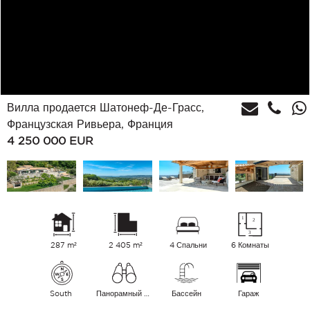
Вилла продается Шатонеф-Де-Грасс,
Французская Ривьера, Франция
4 250 000
EUR
287 m²
2 405 m²
4 Спальни
6 Комнаты
South
Панорамный Холмы Море
Бассейн
Гараж