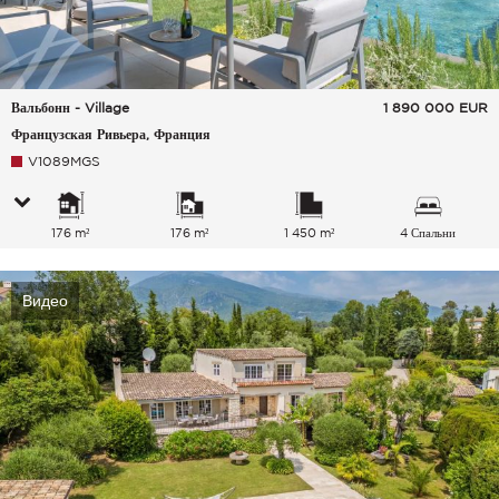
Вальбонн - Village
1 890 000
EUR
Французская Ривьера, Франция
V1089MGS
176 m²
176 m²
1 450 m²
4 Спальни
Видео