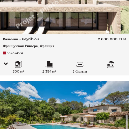
Вальбонн - Peyniblou
2 600 000
EUR
Французская Ривьера, Франция
V3734VA
300 m²
2 354 m²
5 Спальни