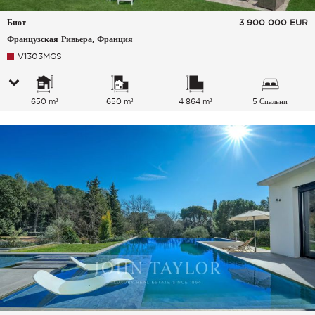
Биот
3 900 000
EUR
Французская Ривьера, Франция
V1303MGS
650 m²
650 m²
4 864 m²
5 Спальни