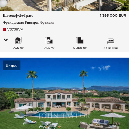
Шатонеф-Де-Грасс
1 395 000
EUR
Французская Ривьера, Франция
V3736VA
235 m²
236 m²
5 069 m²
4 Спальни
Видео