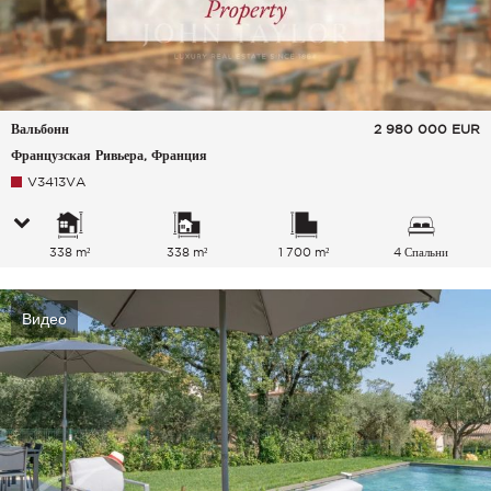
Вальбонн
2 980 000
EUR
Французская Ривьера, Франция
V3413VA
338 m²
338 m²
1 700 m²
4 Спальни
Видео