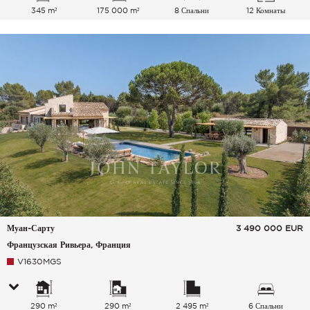
345 m²
175 000 m²
8 Спальни
12 Комнаты
Муан-Сарту
3 490 000
EUR
Французская Ривьера, Франция
V1630MGS
290 m²
290 m²
2 495 m²
6 Спальни