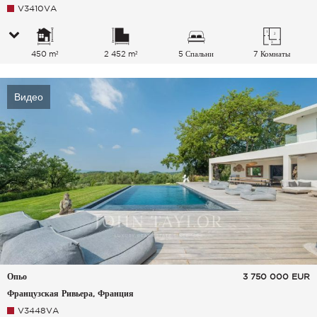
V3410VA
450 m²
2 452 m²
5 Спальни
7 Комнаты
Видео
Опьо
3 750 000
EUR
Французская Ривьера, Франция
V3448VA