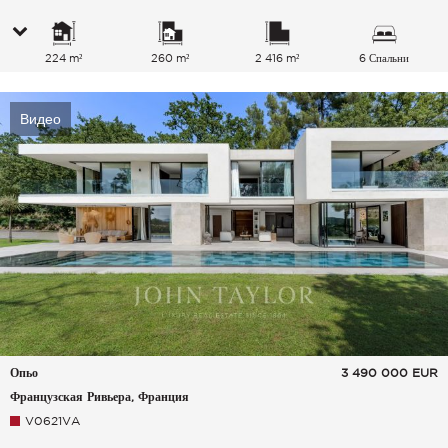
224 m²
260 m²
2 416 m²
6 Спальни
Видео
Опьо
3 490 000
EUR
Французская Ривьера, Франция
V0621VA