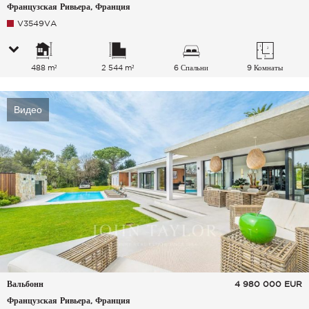
Французская Ривьера, Франция
V3549VA
488 m²
2 544 m²
6 Спальни
9 Комнаты
Видео
Вальбонн
4 980 000
EUR
Французская Ривьера, Франция