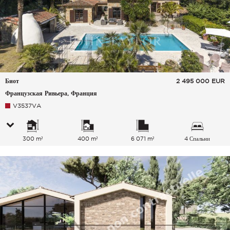
Биот
2 495 000
EUR
Французская Ривьера, Франция
V3537VA
300 m²
400 m²
6 071 m²
4 Спальни