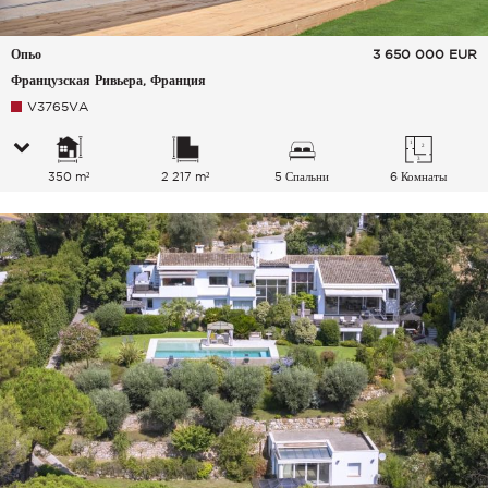
Опьо
3 650 000
EUR
Французская Ривьера, Франция
V3765VA
350 m²
2 217 m²
5 Спальни
6 Комнаты