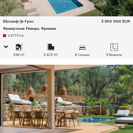
Шатонеф-Де-Грасс
3 500 000
EUR
Французская Ривьера, Франция
V3777VA
546 m²
5 823 m²
6 Спальни
9 Комнаты