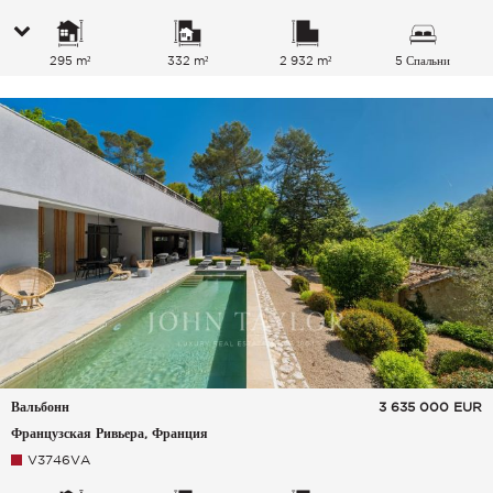
295 m²
332 m²
2 932 m²
5 Спальни
Вальбонн
3 635 000
EUR
Французская Ривьера, Франция
V3746VA