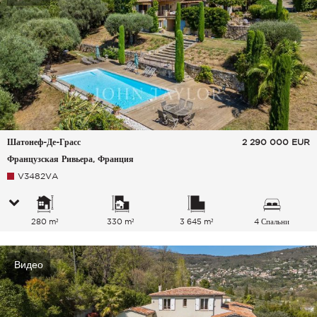
Шатонеф-Де-Грасс
2 290 000
EUR
Французская Ривьера, Франция
V3482VA
280 m²
330 m²
3 645 m²
4 Спальни
Видео