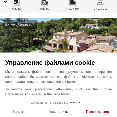
380 m²
380 m²
6 573 m²
7 Спальни
Ко эксклюзивный
Управление файлами cookie
Мы используем файлы cookie, чтобы улучшить ваше восприятие
нашего сайта. Вы можете принять файлы cookie или настроить
свои предпочтения с помощью кнопок ниже.
To modify your preferences afterwards, click on the 'Cookie
Биот
1 990 000
EUR
Preferences' link located in the page footer.
Французская Ривьера, Франция
1
Consentements certifiés par
V3657VA
Закрыть
Установить
Принять все