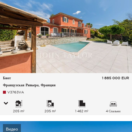
Биот
1 885 000
EUR
Французская Ривьера, Франция
V3763VA
205 m²
205 m²
1 462 m²
4 Спальни
Видео