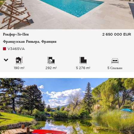
Рокфор-Ле-Пен
2 650 000
EUR
Французская Ривьера, Франция
V3465VA
190 m²
292 m²
5 276 m²
5 Спальни