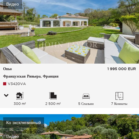
Видео
Опьо
1 995 000
EUR
Французская Ривьера, Франция
V3420VA
300 m²
2 500 m²
5 Спальни
7 Комнаты
Ко эксклюзивный
Видео