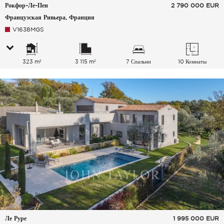
Рокфор-Ле-Пен
2 790 000
EUR
Французская Ривьера, Франция
V1638MGS
323 m²
3 115 m²
7 Спальни
10 Комнаты
Ле Руре
1 995 000
EUR