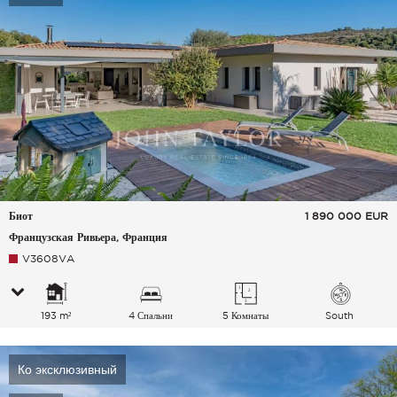
Биот
1 890 000
EUR
Французская Ривьера, Франция
V3608VA
193 m²
4 Спальни
5 Комнаты
South
Ко эксклюзивный