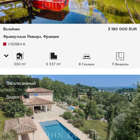
Вальбонн
3 190 000
EUR
Французская Ривьера, Франция
V3256VA
330 m²
5 337 m²
6 Спальни
11 Комнаты
Эксклюзивный
Видео