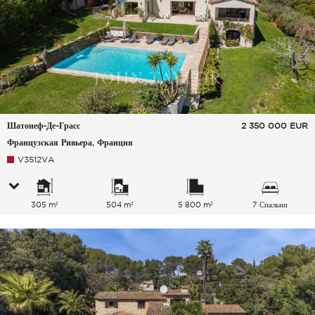
Шатонеф-Де-Грасс
2 350 000
EUR
Французская Ривьера, Франция
V3512VA
305 m²
504 m²
5 800 m²
7 Спальни