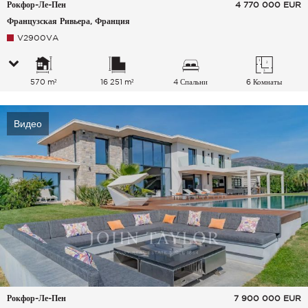
Рокфор-Ле-Пен
4 770 000
EUR
Французская Ривьера, Франция
V2900VA
570 m²
16 251 m²
4 Спальни
6 Комнаты
Видео
Рокфор-Ле-Пен
7 900 000
EUR