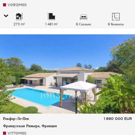
V0912MGS
273 m²
1 481 m²
6 Спальни
6 Комнаты
Рокфор-Ле-Пен
1 890 000
EUR
Французская Ривьера, Франция
V1770MGS