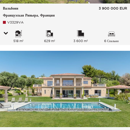
Вальбонн
3 900 000
EUR
Французская Ривьера, Франция
V3329VA
518 m²
629 m²
3 600 m²
6 Спальни