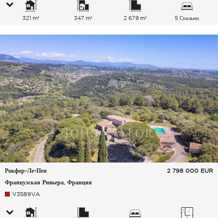
321 m²
347 m²
2 679 m²
5 Спальни
Рокфор-Ле-Пен
2 798 000
EUR
Французская Ривьера, Франция
V3589VA