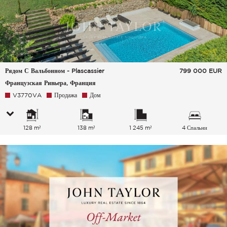
Рядом С Вальбонном - Plascassier
799 000
EUR
Французская Ривьера, Франция
V3770VA
Продажа
Дом
128 m²
138 m²
1 245 m²
4 Спальни