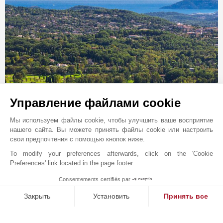
Онлайн запрос
Управление файлами cookie
+33 4 93 12 36 36
Мы используем файлы cookie, чтобы улучшить ваше восприятие
Расположение на карте
нашего сайта. Вы можете принять файлы cookie или настроить
свои предпочтения с помощью кнопок ниже.
JOHN TAYLOR SAS
To modify your preferences afterwards, click on the 'Cookie
13 avenue Saint-Roch
Preferences' link located in the page footer.
06560
ВАЛЬБОНН
Consentements certifiés par
Alpes-Maritimes
,
ФРАНЦИЯ
1
MAKE ENQUIRY
Закрыть
Установить
Принять все
Агентство John Taylor в Вальбонне специализируется
на продаже элитной недвижимости: изящных
Платформа управления согласием: настройте свои параме
Axeptio consent