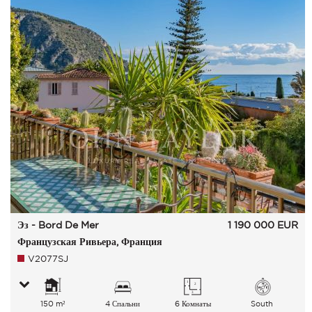
Эз - Bord De Mer
1 190 000
EUR
Французская Ривьера, Франция
V2077SJ
150 m²
4 Спальни
6 Комнаты
South