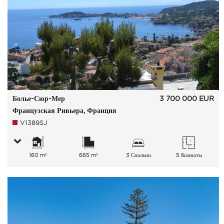
Болье-Сюр-Мер
3 700 000
EUR
Французская Ривьера, Франция
V1389SJ
160 m²
665 m²
3 Спальни
5 Комнаты