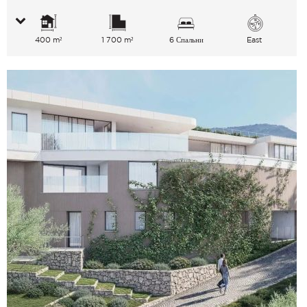
400 m²
1 700 m²
6 Спальни
East