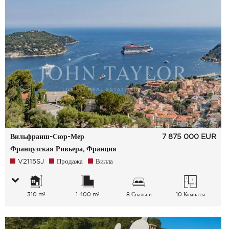
Вильфранш-Сюр-Мер
7 875 000
EUR
Французская Ривьера, Франция
V2115SJ
Продажа
Вилла
310 m²
1 400 m²
8 Спальни
10 Комнаты