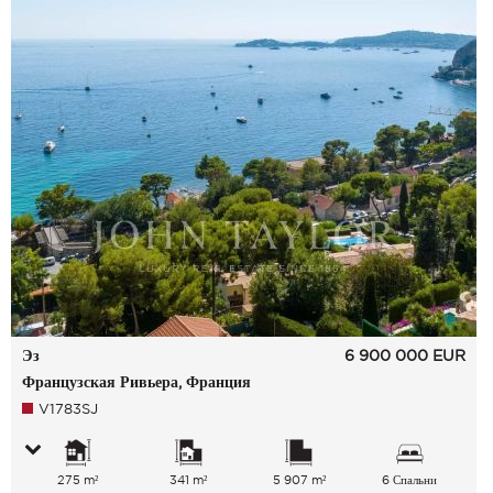
Эз
6 900 000
EUR
Французская Ривьера, Франция
V1783SJ
275 m²
341 m²
5 907 m²
6 Спальни