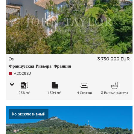
Эз
3 750 000
EUR
Французская Ривьера, Франция
V2029SJ
236 m²
1 394 m²
4 Спальни
3 Ванные комнаты
Ко эксклюзивный