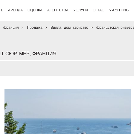
ТЬ
АРЕНДА
ОЦЕНКА
АГЕНТСТВА
УСЛУГИ
О НАС
YACHTING
франция
>
Продажа
>
Вилла, дом, свойство
>
французская ривьер
НШ-СЮР-МЕР, ФРАНЦИЯ