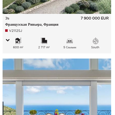
Эз
7 900 000
EUR
Французская Ривьера, Франция
V2112SJ
600 m²
2 717 m²
5 Спальни
South