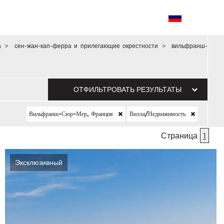
а
>
сен-жан-кап-ферра и прилегающие окрестности
>
вильфранш-
ОТФИЛЬТРОВАТЬ РЕЗУЛЬТАТЫ
Вильфранш-Сюр-Мер, Франция
Вилла/недвижимость
Страница
1
Эксклюзивный