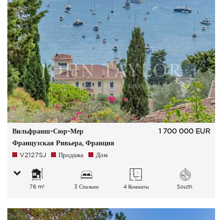
Вильфранш-Сюр-Мер
1 700 000
EUR
Французская Ривьера, Франция
V2127SJ
Продажа
Дом
76 m²
3 Спальни
4 Комнаты
South