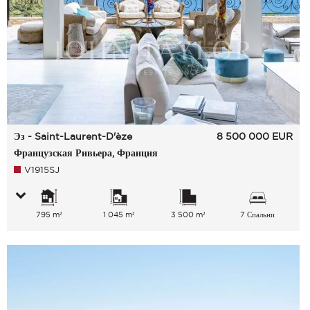
Эз - Saint-Laurent-D'èze
8 500 000
EUR
Французская Ривьера, Франция
V1915SJ
795 m²
1 045 m²
3 500 m²
7 Спальни