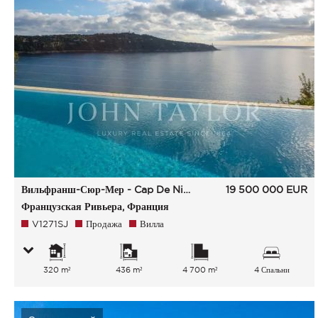
Вильфранш-Сюр-Мер - Cap De Nice
19 500 000
EUR
Французская Ривьера, Франция
V1271SJ
Продажа
Вилла
320 m²
436 m²
4 700 m²
4 Спальни