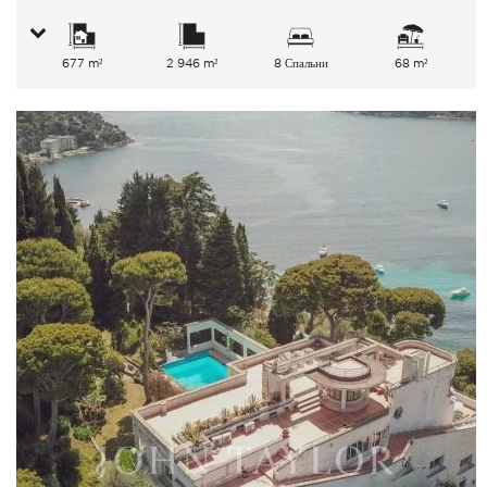
677 m²
2 946 m²
8 Спальни
68 m²