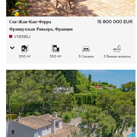
Сен-Жан-Кап-Ферра
15 800 000
EUR
Французская Ривьера, Франция
V1939SJ
300 m²
350 m²
5 Спальни
3 Ванные комнаты