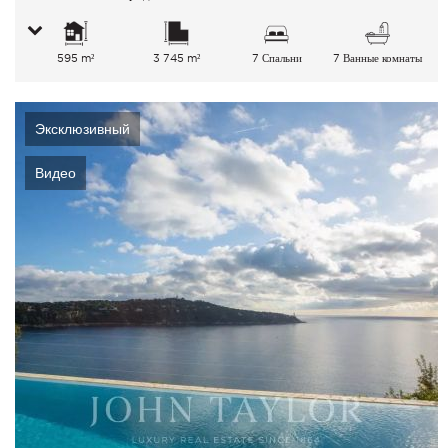
595 m²
3 745 m²
7 Спальни
7 Ванные комнаты
Эксклюзивный
Видео