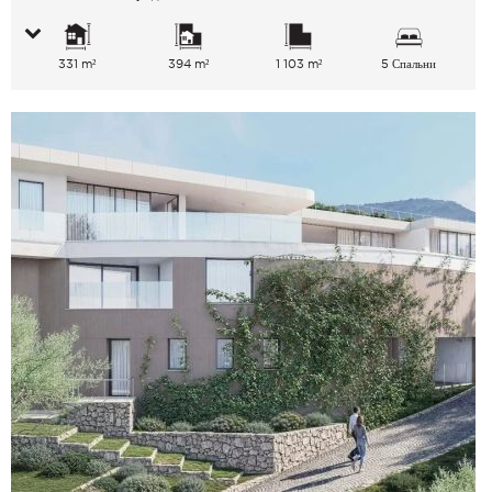
331 m²
394 m²
1 103 m²
5 Спальни