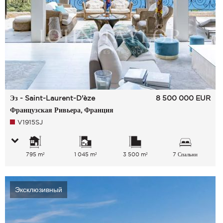
Эз - Saint-Laurent-D'èze
8 500 000
EUR
Французская Ривьера, Франция
V1915SJ
795 m²
1 045 m²
3 500 m²
7 Спальни
Эксклюзивный