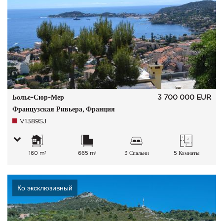
Болье-Сюр-Мер
3 700 000
EUR
Французская Ривьера, Франция
V1389SJ
160 m²
665 m²
3 Спальни
5 Комнаты
Ко эксклюзивный