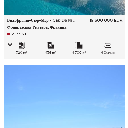
Вильфранш-Сюр-Мер - Cap De Nice
19 500 000
EUR
Французская Ривьера, Франция
V1271SJ
320 m²
436 m²
4 700 m²
4 Спальни