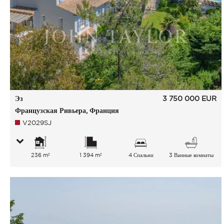
Эз
3 750 000
EUR
Французская Ривьера, Франция
V2029SJ
236 m²
1 394 m²
4 Спальни
3 Ванные комнаты