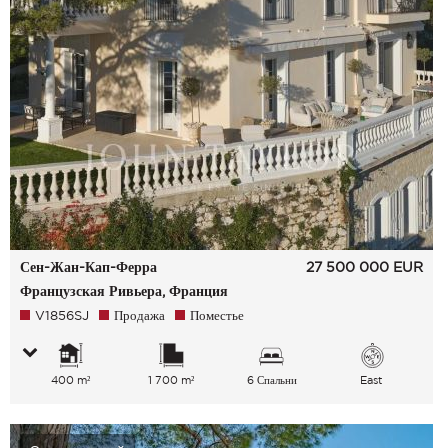
Сен-Жан-Кап-Ферра
27 500 000
EUR
Французская Ривьера, Франция
V1856SJ
Продажа
Поместье
400 m²
1 700 m²
6 Спальни
East