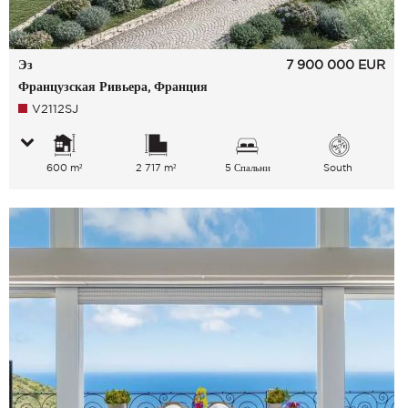
Эз
7 900 000
EUR
Французская Ривьера, Франция
V2112SJ
600 m²
2 717 m²
5 Спальни
South