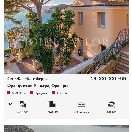
Сен-Жан-Кап-Ферра
29 000 000
EUR
Французская Ривьера, Франция
V2011SJ
Продажа
Вилла
677 m²
2 946 m²
8 Спальни
68 m²