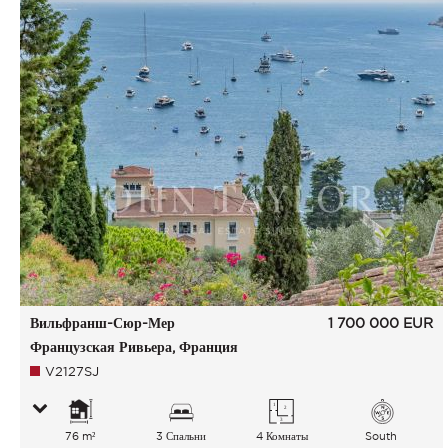
Вильфранш-Сюр-Мер
1 700 000
EUR
Французская Ривьера, Франция
V2127SJ
76 m²
3 Спальни
4 Комнаты
South