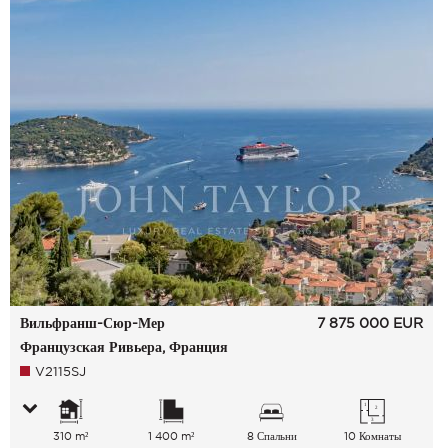
Вильфранш-Сюр-Мер
7 875 000
EUR
Французская Ривьера, Франция
V2115SJ
310 m²
1 400 m²
8 Спальни
10 Комнаты