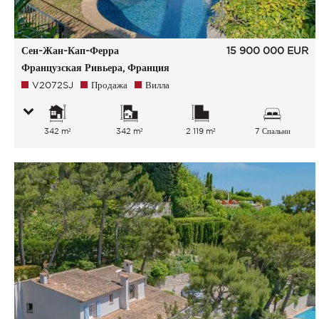
Сен-Жан-Кап-Ферра
15 900 000
EUR
Французская Ривьера, Франция
V2072SJ
Продажа
Вилла
342 m²
342 m²
2 119 m²
7 Спальни