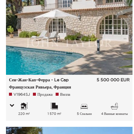
Сен-Жан-Кап-Ферра - Le Cap
5 500 000
EUR
Французская Ривьера, Франция
V1964SJ
Продажа
Вилла
220 m²
1 570 m²
5 Спальни
4 Ванные комнаты