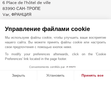
6 Place de l'hôtel de ville
83990
САН-ТРОПЕ
Var
,
ФРАНЦИЯ
Агентство John Taylor в Сен-Тропе специализируется
Управление файлами cookie
на продаже, аренде и услугах по управлению
эксклюзивной недвижимостью. Ознакомьтесь с самыми
Мы используем файлы cookie, чтобы улучшить ваше восприятие
прекрасными объектами недвижимости,
нашего сайта. Вы можете принять файлы cookie или настроить
расположенными в самых престижных парках Сен-
свои предпочтения с помощью кнопок ниже.
Тропе, в традиционной деревне Гассен над заливом
To modify your preferences afterwards, click on the 'Cookie
Сен-Тропе и в Раматюэль с ее знаменитыми пляжами
Preferences' link located in the page footer.
Пампелон. Специалисты агентства John Taylor в Сен-
Consentements certifiés par
Тропе помогут вам реализовать свои планы в сфере
MAKE ENQUIRY
Закрыть
Установить
Принять все
недвижимости — приобрести собственность на
побережье, арендовать роскошную виллу с видом на
Платформа управления согласием: настройте свои параме
Axeptio consent
залив Канубье или организовать круглогодичное
Наша платформа позволяет вам настраивать параметры ко
управление вашим имением. Находясь всего в одном
часе езды от международного аэропорта Ниццы
Лазурный берег и в 20 минутах от частного аэропорта