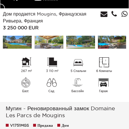
Дом продается Mougins, Французская
Ривьера, Франция
3 250 000
EUR
267 m²
3 110 m²
5 Спальни
6 Комнаты
East
Сад
Бассейн
Гараж
Мугин - Реновированный замок Domaine
Les Parcs de Mougins
V1751MGS
Продажа
Дом