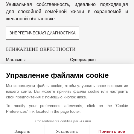
Уникальная собственность, идеально подходящая
для спокойной семейной жизни в охраняемой и
желанной обстановке.
ЭНЕРГЕТИЧЕСКАЯ ДИАГНОСТИКА
БЛИЖАЙШИЕ ОКРЕСТНОСТИ
Магазины
Супермаркет
Школа (начальная)
Гольф-Клуб
Управление файлами cookie
Пляж
Аэропорт
Центр Города
Платная Скоростная Дорога
Мы используем файлы cookie, чтобы улучшить ваше восприятие
Больница/Поликлиника
нашего сайта. Вы можете принять файлы cookie или настроить
свои предпочтения с помощью кнопок ниже.
To modify your preferences afterwards, click on the 'Cookie
Preferences' link located in the page footer.
JOHN TAYLOR MOUGINS
Consentements certifiés par
1
MAKE ENQUIRY
Закрыть
Установить
Принять все