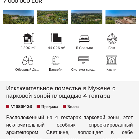
7 000 000
EUR
1 200 m²
44 026 m²
11 Спальни
East
Обзорный Деревня Холмы
Бассейн
Cистема кондиционирования воздуха
Камин
Исключительное поместье в Мужене с
парковой зоной площадью 4 гектара
V1686MGS
Продажа
Вилла
Расположенный на 4 гектарах парковой зоны, этот
исключительный особняк, спроектированный
архитектором Светчине, воплощает в себе