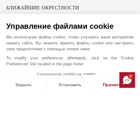
БЛИЖАЙШИЕ ОКРЕСТНОСТИ
Пляж
Лицей
Управление файлами cookie
Парк
Море
Теннисный Корт
Озеро
Мы используем файлы cookie, чтобы улучшить ваше восприятие
Гольф-Клуб
нашего сайта. Вы можете принять файлы cookie или настроить
свои предпочтения с помощью кнопок ниже.
To modify your preferences afterwards, click on the 'Cookie
Preferences' link located in the page footer.
JOHN TAYLOR MOUGINS
Consentements certifiés par
1
MAKE ENQUIRY
Закрыть
Установить
Принять все
Платформа управления согласием: настройте свои параме
Axeptio consent
Наша платформа позволяет вам настраивать параметры ко