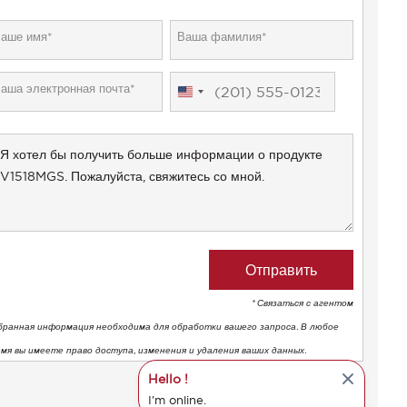
United
States
+1
* Связаться с агентом
бранная информация необходима для обработки вашего запроса. В любое
емя вы имеете право доступа, изменения и удаления ваших данных.
Hello !
I'm online.