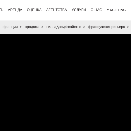
ТЬ
АРЕНДА
ОЦЕНКА
АГЕНТСТВА
УСЛУГИ
О НАС
YACHTING
франция
>
продажа
>
вилла/дом/свойство
>
французская ривьера
>