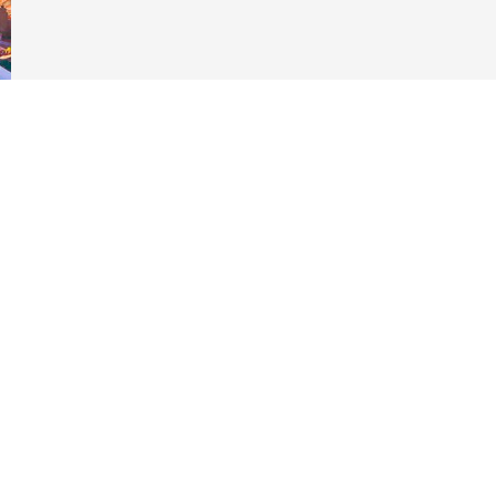
аметры
конфиденциальности и управлять ими, обеспечивая соотве
на сайте GeoHazards
georisques.gouv.fr
 3 088 €
: 4 179 €