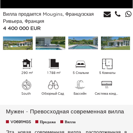
Вилла продается Mougins, Французская
Ривьера, Франция
4 400 000
EUR
290 m²
1 788 m²
5 Спальни
5 Комнаты
South
Обзорный Сад
Бассейн
Cистема кондиционирования воздуха
Мужен - Превосходная современная вилла
V0691MGS
Продажа
Вилла
Эта новая современная вилла, расположенная в