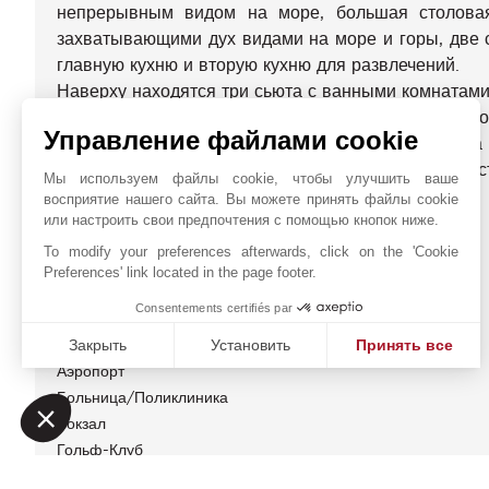
непрерывным видом на море, большая столова
захватывающими дух видами на море и горы, две 
главную кухню и вторую кухню для развлечений.
Наверху находятся три сьюта с ванными комнатами
На уровне сада (R-1) есть уникальные возмо
Управление файлами cookie
элегантный винный погреб, спортивная комната
спальня и независимая студия, обе из которых д
Мы используем файлы cookie, чтобы улучшить ваше
их обитателям.
восприятие нашего сайта. Вы можете принять файлы cookie
или настроить свои предпочтения с помощью кнопок ниже.
ЭНЕРГЕТИЧЕСКАЯ ДИАГНОСТИКА
To modify your preferences afterwards, click on the 'Cookie
Preferences' link located in the page footer.
БЛИЖАЙШИЕ ОКРЕСТНОСТИ
Consentements certifiés par
Закрыть
Установить
Принять все
Автовокзал
Аэропорт
Платформа управления согласием: настройте свои пар
Axeptio consent
Больница/Поликлиника
Наша платформа позволяет вам настраивать параметры 
Вокзал
Гольф-Клуб
Кинотеатр