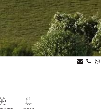
мный Море
Бассейн