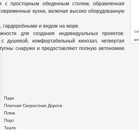
я с просторным обеденным столом, обрамленная
современные кухни, включая высоко оборудованную
, гардеробными и видом на море.
Со
жности для создания индивидуальных проектов:
вр
 с душевой, комфортабельный кинозал, четвертая
оступны снаружи и предоставляют полную автономию
Парк
Платная Скоростная Дорога
аметры
Пляж
конфиденциальности и управлять ими, обеспечивая соотве
Порт
Театр
Теннисный Корт