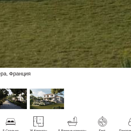
ера, Франция
5 Спальни
16 Комнаты
5 Ванные комнаты
East
Панора