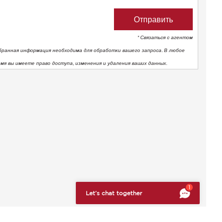
* Связаться с агентом
бранная информация необходима для обработки вашего запроса. В любое
емя вы имеете право доступа, изменения и удаления ваших данных.
тствие нормативным требованиям. Настройте свои предпоч
1
Let’s chat together