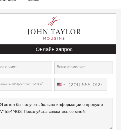
Онлайн запрос
United
States
+1