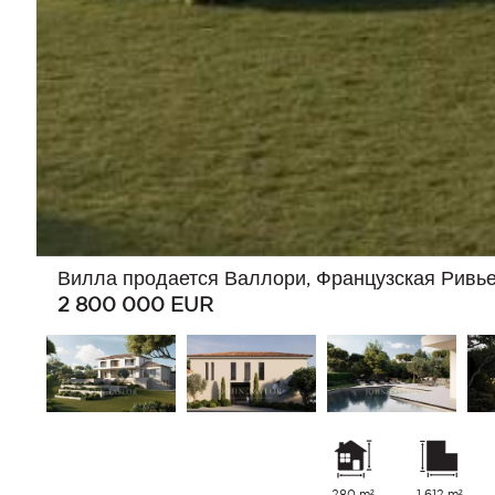
Вилла продается Валлори, Французская Ривь
2 800 000
EUR
280 m²
1 612 m²