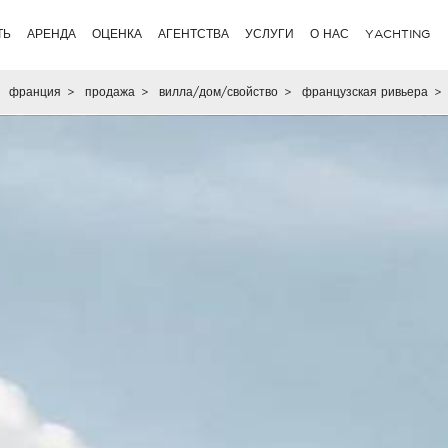
ТЬ
АРЕНДА
ОЦЕНКА
АГЕНТСТВА
УСЛУГИ
О НАС
YACHTING
франция
>
продажа
>
вилла/дом/свойство
>
французская ривьера
>