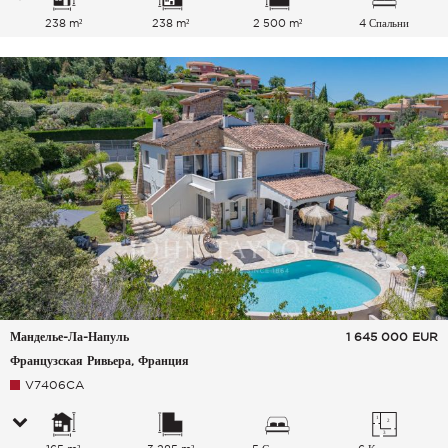
238 m²
238 m²
2 500 m²
4 Спальни
Манделье-Ла-Напуль
1 645 000
EUR
Французская Ривьера, Франция
V7406CA