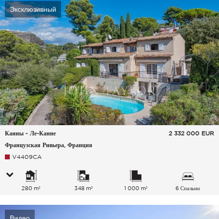
Эксклюзивный
Канны - Ле-Канне
2 332 000
EUR
Французская Ривьера, Франция
V4409CA
280 m²
348 m²
1 000 m²
6 Спальни
Видео