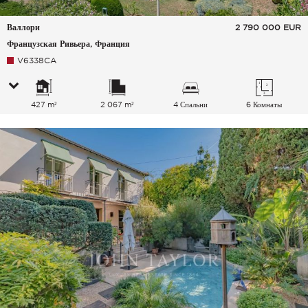
Валлори
2 790 000
EUR
Французская Ривьера, Франция
V6338CA
427 m²
2 067 m²
4 Спальни
6 Комнаты