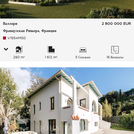
Валлори
2 800 000
EUR
Французская Ривьера, Франция
V1554MGS
280 m²
1 612 m²
5 Спальни
16 Комнаты