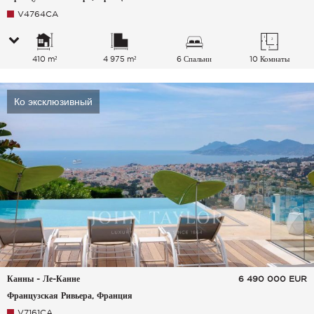
V4764CA
410 m²
4 975 m²
6 Спальни
10 Комнаты
Ко эксклюзивный
Канны - Ле-Канне
6 490 000
EUR
Французская Ривьера, Франция
V7161CA