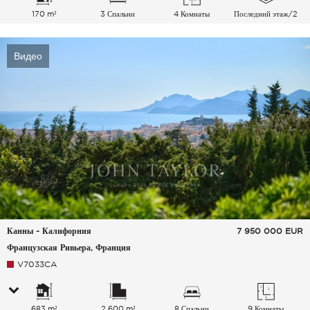
170 m²
3 Спальни
4 Комнаты
Последний этаж/2
Видео
Канны - Калифорния
7 950 000
EUR
Французская Ривьера, Франция
V7033CA
683 m²
2 600 m²
8 Спальни
9 Комнаты