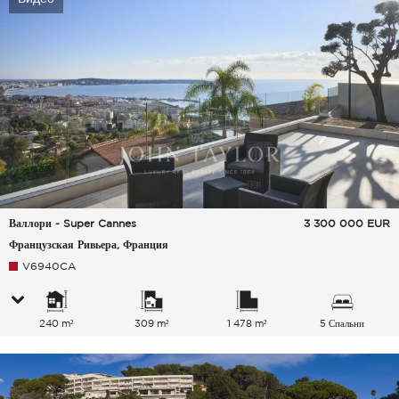
Валлори - Super Cannes
3 300 000
EUR
Французская Ривьера, Франция
V6940CA
240 m²
309 m²
1 478 m²
5 Спальни