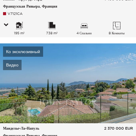
Французская Ривьера, Франция
V7121CA
195 m²
738 m²
4 Спальни
8 Комнаты
Ко эксклюзивный
Видео
Манделье-Ла-Напуль
2 370 000
EUR
Французская Ривьера, Франция