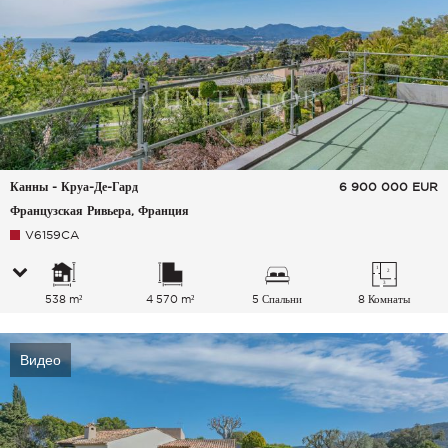
Канны - Круа-Де-Гард
6 900 000
EUR
Французская Ривьера, Франция
V6159CA
538 m²
4 570 m²
5 Спальни
8 Комнаты
Видео