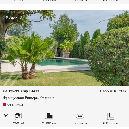
165 m²
3 285 m²
5 Спальни
6 Комнаты
Видео
Ла-Рокетт-Сюр-Сьянь
1 785 000
EUR
Французская Ривьера, Франция
V1441MGS
258 m²
2 490 m²
5 Спальни
6 Комнаты