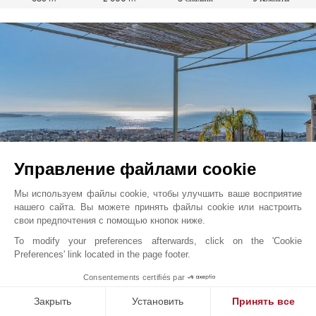
Управление файлами cookie
Мы используем файлы cookie, чтобы улучшить ваше восприятие
нашего сайта. Вы можете принять файлы cookie или настроить
свои предпочтения с помощью кнопок ниже.
Гольф Жуан
2 250 000
EUR
Французская Ривьера, Франция
To modify your preferences afterwards, click on the 'Cookie
Preferences' link located in the page footer.
V7288CA
1
Consentements certifiés par
177 m²
1 335 m²
4 Спальни
5 Комнаты
Закрыть
Установить
Принять все