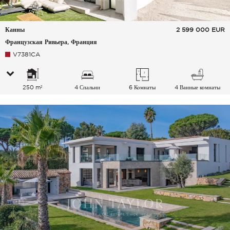
Канны
2 599 000
EUR
Французская Ривьера, Франция
V7381CA
250 m²
4 Спальни
6 Комнаты
4 Ванные комнаты