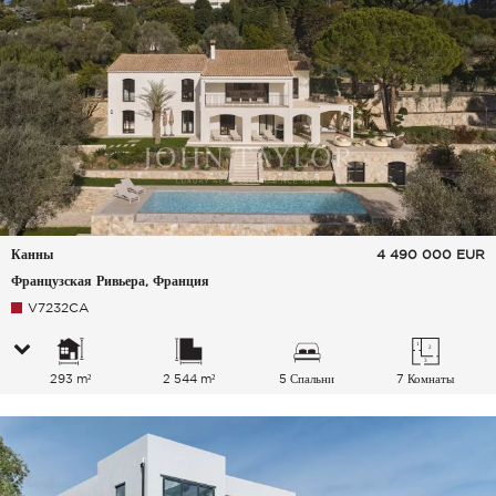
Канны
4 490 000
EUR
Французская Ривьера, Франция
V7232CA
293 m²
2 544 m²
5 Спальни
7 Комнаты