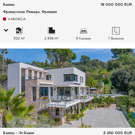
Канны
18 000 000
EUR
Французская Ривьера, Франция
V4606CA
302 m²
2 936 m²
6 Спальни
7 Комнаты
Канны - Ле-Канне
5 250 000
EUR