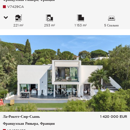
V7429CA
221 m²
253 m²
1 153 m²
5 Спальни
Ла-Рокетт-Сюр-Сьянь
1 420 000
EUR
Французская Ривьера, Франция