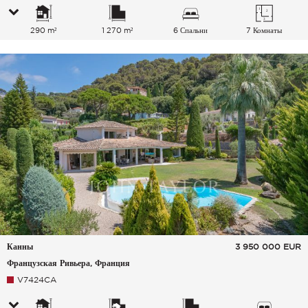
290 m²
1 270 m²
6 Спальни
7 Комнаты
Канны
3 950 000
EUR
Французская Ривьера, Франция
V7424CA