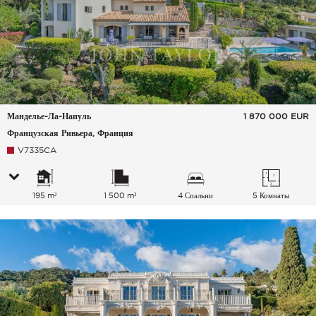
Манделье-Ла-Напуль
1 870 000
EUR
Французская Ривьера, Франция
V7335CA
195 m²
1 500 m²
4 Спальни
5 Комнаты