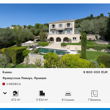
Канны
9 800 000
EUR
Французская Ривьера, Франция
V4908CA
472 m²
3 534 m²
6 Спальни
7 Комнаты