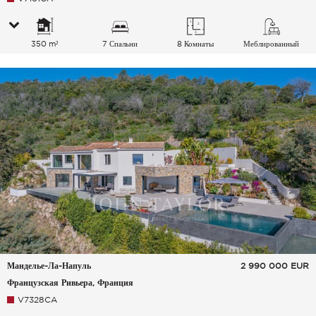
350 m²
7 Спальни
8 Комнаты
Меблированный
Манделье-Ла-Напуль
2 990 000
EUR
Французская Ривьера, Франция
V7328CA