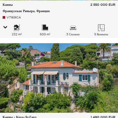
Канны
2 550 000
EUR
Французская Ривьера, Франция
V7169CA
232 m²
500 m²
3 Спальни
5 Комнаты
Канны - Круа-Де-Гард
1 490 000
EUR