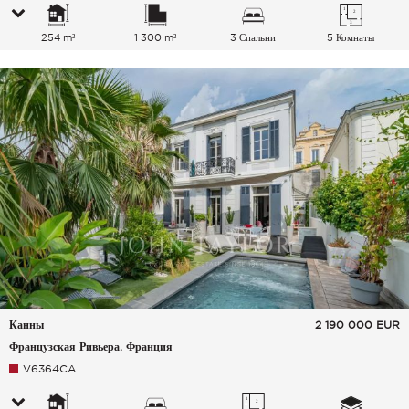
254 m²
1 300 m²
3 Спальни
5 Комнаты
Канны
2 190 000
EUR
Французская Ривьера, Франция
V6364CA