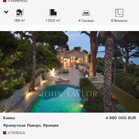
V1498MGS
199 m²
1 000 m²
4 Спальни
6 Комнаты
Канны
4 990 000
EUR
Французская Ривьера, Франция
V7010CA