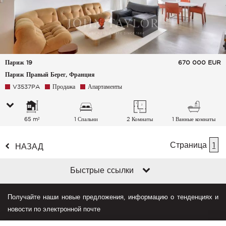
Париж 19
670 000
EUR
Париж Правый Берег, Франция
V3537PA
Продажа
Апартаменты
65 m²
1 Спальни
2 Комнаты
1 Ванные комнаты
Страница
1
НАЗАД
Быстрые ссылки
Получайте наши новые предложения, информацию о тенденциях и
новости по электронной почте