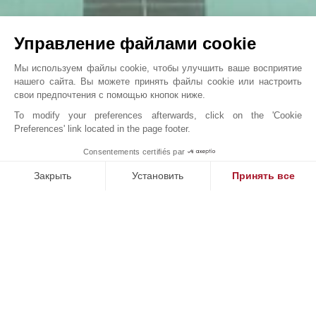
Управление файлами cookie
Мы используем файлы cookie, чтобы улучшить ваше восприятие
нашего сайта. Вы можете принять файлы cookie или настроить
свои предпочтения с помощью кнопок ниже.
To modify your preferences afterwards, click on the 'Cookie
Preferences' link located in the page footer.
ВИЛЛА СОНГЕ
1
Consentements certifiés par
John Taylor Cap Ferret - L0091CF
Закрыть
Установить
Принять все
Платформа управления согласием: настройте свои параме
Axeptio consent
Наша платформа позволяет вам настраивать параметры ко
НАШИ УСПЕХИ
ПРОДАНО
П
кт