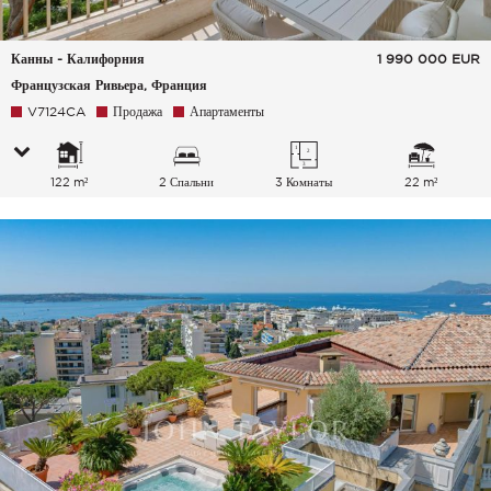
Канны - Калифорния
1 990 000
EUR
Французская Ривьера, Франция
V7124CA
Продажа
Апартаменты
122 m²
2 Спальни
3 Комнаты
22 m²