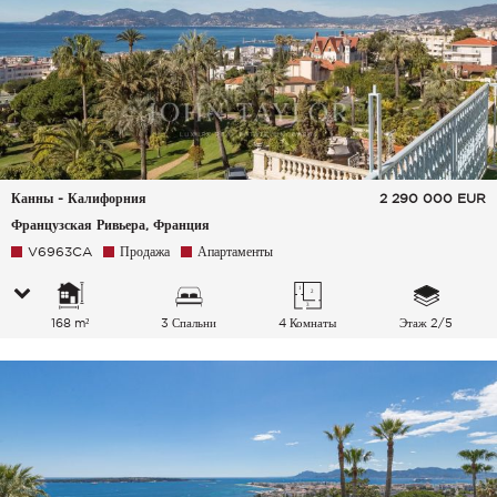
Канны - Калифорния
2 290 000
EUR
Французская Ривьера, Франция
V6963CA
Продажа
Апартаменты
168 m²
3 Спальни
4 Комнаты
Этаж 2/5