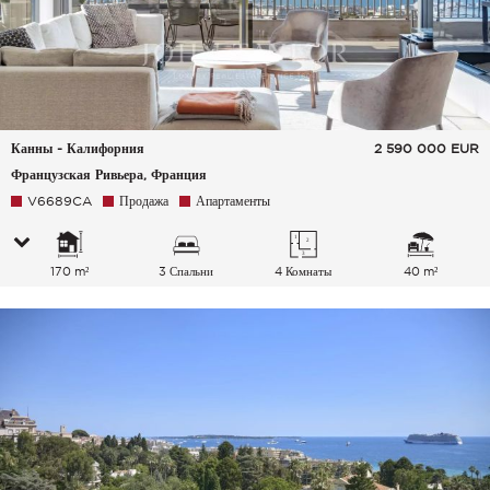
Канны - Калифорния
2 590 000
EUR
Французская Ривьера, Франция
V6689CA
Продажа
Апартаменты
170 m²
3 Спальни
4 Комнаты
40 m²