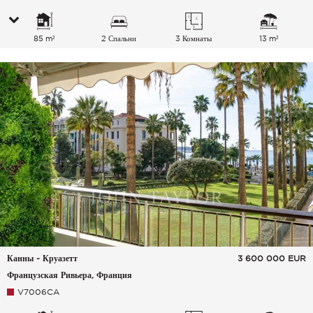
85 m²
2 Спальни
3 Комнаты
13 m²
Канны - Круазетт
3 600 000
EUR
Французская Ривьера, Франция
V7006CA