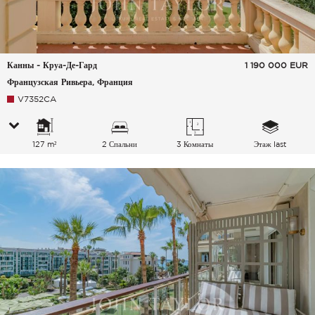
Канны - Круа-Де-Гард
1 190 000
EUR
Французская Ривьера, Франция
V7352CA
127 m²
2 Спальни
3 Комнаты
Этаж last