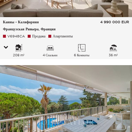
Канны - Калифорния
4 990 000
EUR
Французская Ривьера, Франция
V6948CA
Продажа
Апартаменты
208 m²
4 Спальни
6 Комнаты
36 m²