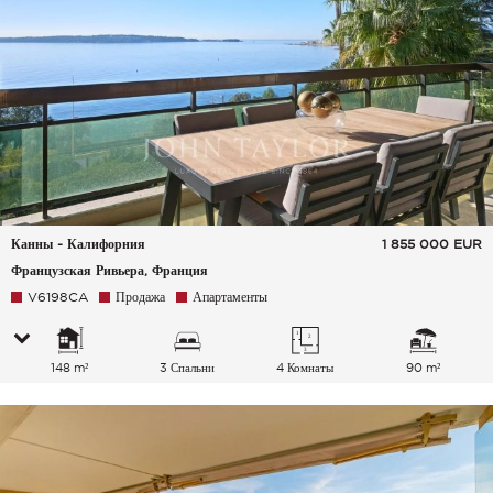
Канны - Калифорния
1 855 000
EUR
Французская Ривьера, Франция
V6198CA
Продажа
Апартаменты
148 m²
3 Спальни
4 Комнаты
90 m²