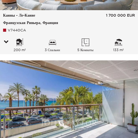
Канны - Ле-Канне
1 700 000
EUR
Французская Ривьера, Франция
V7440CA
200 m²
3 Спальни
5 Комнаты
133 m²