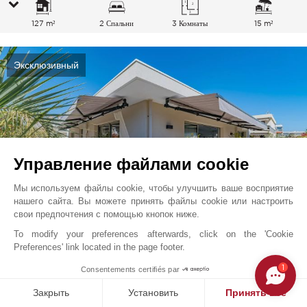
127 m²
2 Спальни
3 Комнаты
15 m²
Эксклюзивный
Управление файлами cookie
Мы используем файлы cookie, чтобы улучшить ваше восприятие
нашего сайта. Вы можете принять файлы cookie или настроить
свои предпочтения с помощью кнопок ниже.
To modify your preferences afterwards, click on the 'Cookie
Канны - Палм-Бич
2 490 000
EUR
Preferences' link located in the page footer.
Французская Ривьера, Франция
1
Consentements certifiés par
V7389CA
Закрыть
Установить
Принять все