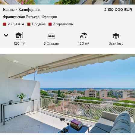
Канны - Калифорния
2 130 000
EUR
Французская Ривьера, Франция
V7393CA
Продажа
Апартаменты
120 m²
3 Спальни
120 m²
Этаж last