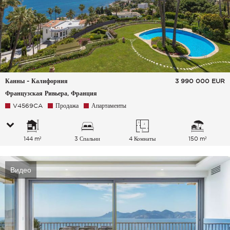
Канны - Калифорния
3 990 000
EUR
Французская Ривьера, Франция
V4569CA
Продажа
Апартаменты
144 m²
3 Спальни
4 Комнаты
150 m²
Видео