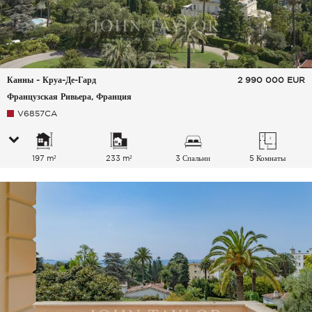
Канны - Круа-Де-Гард
2 990 000
EUR
Французская Ривьера, Франция
V6857CA
197 m²
233 m²
3 Спальни
5 Комнаты