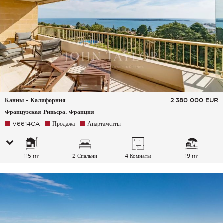
Канны - Калифорния
2 380 000
EUR
Французская Ривьера, Франция
V6614CA
Продажа
Апартаменты
115 m²
2 Спальни
4 Комнаты
19 m²