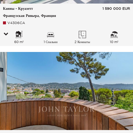
Канны - Круазетт
1 590 000
EUR
Французская Ривьера, Франция
V4306CA
60 m²
1 Спальни
2 Комнаты
10 m²