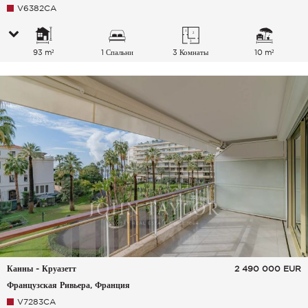
V6382CA
93 m²
1 Спальни
3 Комнаты
10 m²
Канны - Круазетт
2 490 000
EUR
Французская Ривьера, Франция
V7283CA