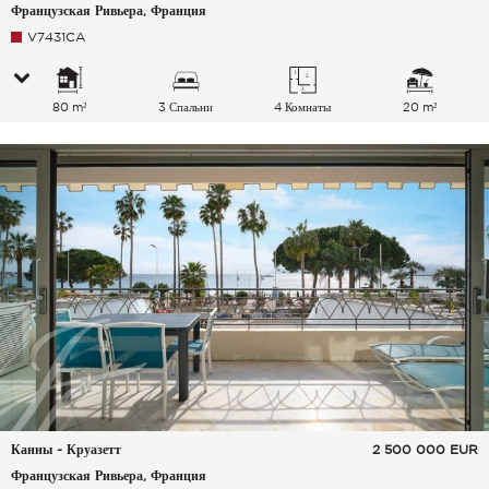
Французская Ривьера, Франция
V7431CA
80 m²
3 Спальни
4 Комнаты
20 m²
Канны - Круазетт
2 500 000
EUR
Французская Ривьера, Франция