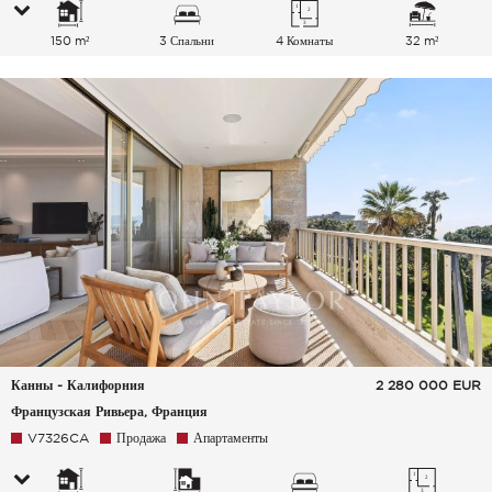
150 m²
3 Спальни
4 Комнаты
32 m²
Канны - Калифорния
2 280 000
EUR
Французская Ривьера, Франция
V7326CA
Продажа
Апартаменты