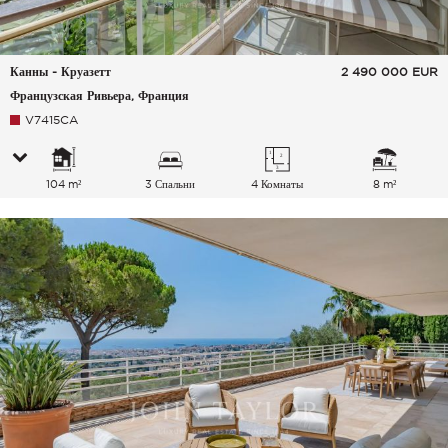
Канны - Круазетт
2 490 000
EUR
Французская Ривьера, Франция
V7415CA
104 m²
3 Спальни
4 Комнаты
8 m²