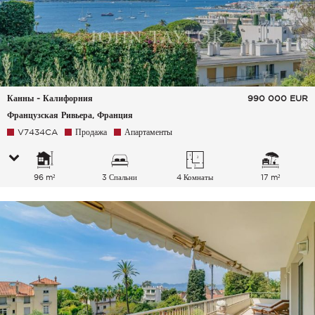
Канны - Калифорния
990 000
EUR
Французская Ривьера, Франция
V7434CA
Продажа
Апартаменты
96 m²
3 Спальни
4 Комнаты
17 m²