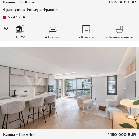
Канны - Ле-Канне
1 185 000
EUR
Французская Ривьера, Франция
V7435CA
181 m²
4 Спальни
5 Комнаты
2 Ванные комнаты
Канны - Палм-Бич
1 190 000
EUR