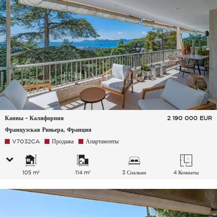
Канны - Калифорния
2 190 000
EUR
Французская Ривьера, Франция
V7032CA
Продажа
Апартаменты
105 m²
114 m²
3 Спальни
4 Комнаты