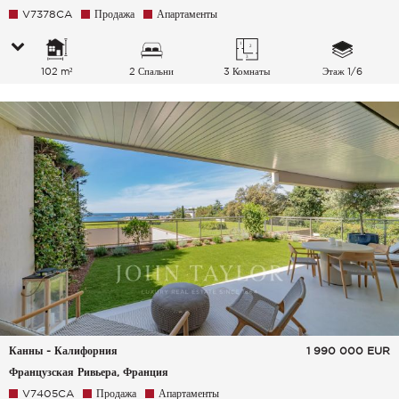
V7378CA
Продажа
Апартаменты
102 m²
2 Спальни
3 Комнаты
Этаж 1/6
Канны - Калифорния
1 990 000
EUR
Французская Ривьера, Франция
V7405CA
Продажа
Апартаменты