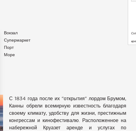
Вокзал
Со
Супермаркет
вр
Порт
Море
С 1834 года после их "открытия" лордом Брумом,
Канны обрели всемирную известность благодаря
аметры
своему климату, удобству для жизни, престижным
конфиденциальности и управлять ими, обеспечивая соотве
конгрессам и кинофестивалю. Расположенное на
набережной Круазет аренде и услугах по
управлению эксклюзивной недвижимостью.