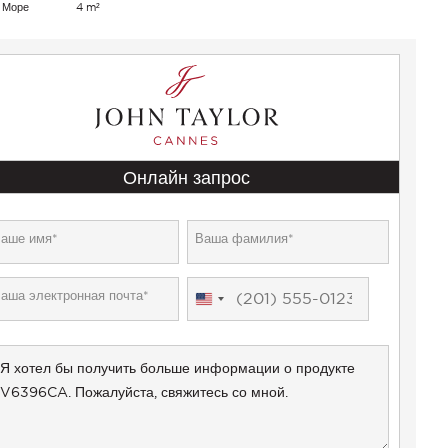
 Море
4 m²
Онлайн запрос
United
States
+1