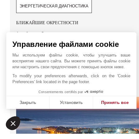
ЭНЕРГЕТИЧЕСКАЯ ДИАГНОСТИКА
БЛИЖАЙШИЕ ОКРЕСТНОСТИ
Автобусная Остановка
Магазины
Управление файлами cookie
Пляж
Мы используем файлы cookie, чтобы улучшить ваше
Центр Города
восприятие нашего сайта. Вы можете принять файлы cookie
или настроить свои предпочтения с помощью кнопок ниже.
To modify your preferences afterwards, click on the 'Cookie
Preferences' link located in the page footer.
JOHN TAYLOR CANNES
Consentements certifiés par
Закрыть
Установить
Принять все
Платформа управления согласием: настройте свои пар
Axeptio consent
Наша платформа позволяет вам настраивать параметры 