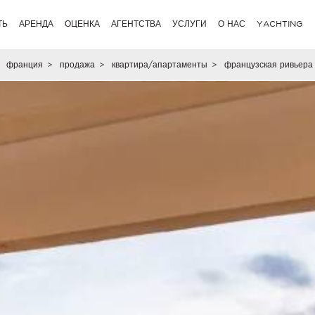
ТЬ
АРЕНДА
ОЦЕНКА
АГЕНТСТВА
УСЛУГИ
О НАС
YACHTING
франция
>
продажа
>
квартира/апартаменты
>
французская ривьера