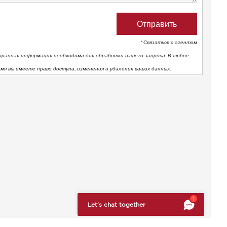
* Связаться с агентом
бранная информация необходима для обработки вашего запроса. В любое
емя вы имеете право доступа, изменения и удаления ваших данных.
тствие нормативным требованиям. Настройте свои предпоч
1
Let’s chat together