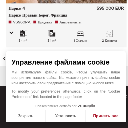
Париж 4
595 000
EUR
Париж Правый Берег, Франция
V3960PA
Продажа
Апартаменты
34 m²
34 m²
1 Спальни
2 Комнаты
НАЗАД
Управление файлами cookie
Мы используем файлы cookie, чтобы улучшить ваше
восприятие нашего сайта. Вы можете принять файлы cookie
или настроить свои предпочтения с помощью кнопок ниже.
To modify your preferences afterwards, click on the 'Cookie
Получайте наши новые предложения, информацию о тенденциях и
Preferences' link located in the page footer.
Consentements certifiés par
Закрыть
Установить
Принять все
Платформа управления согласием: настройте свои пар
Axeptio consent