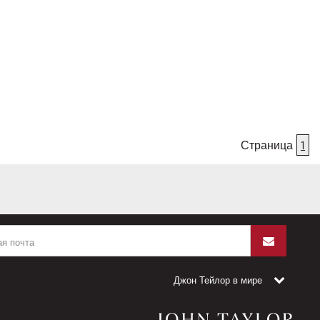
Страница
1
Джон Тейлор в мире