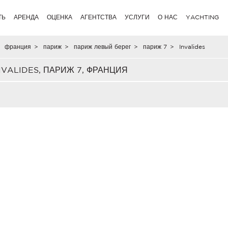
ТЬ
АРЕНДА
ОЦЕНКА
АГЕНТСТВА
УСЛУГИ
О НАС
YACHTING
франция
>
париж
>
париж левый берег
>
париж 7
>
Invalides
VALIDES, ПАРИЖ 7, ФРАНЦИЯ