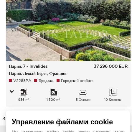
Париж 7 - Invalides
37 296 000
EUR
Париж Левый Берег, Франция
V2288PA
Продажа
Городской особняк
956 m²
1 300 m²
5 Спальни
10 Комнаты
НАЗАД
Управление файлами cookie