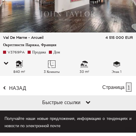
Val De Marne - Arcueil
4 515 000
EUR
Окрестности Парижа, Франция
V3769PA
Продажа
Дом
840 m²
3 Комнаты
30 m²
Этаж 1
Страница
1
НАЗАД
Быстрые ссылки
Получайте наши новые предложения, информацию о тенденциях и
новости по электронной почте