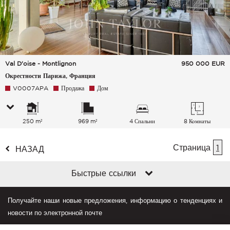
Val D'oise - Montlignon
950 000
EUR
Окрестности Парижа, Франция
V0007APA
Продажа
Дом
250 m²
969 m²
4 Спальни
8 Комнаты
Страница
1
НАЗАД
Быстрые ссылки
Получайте наши новые предложения, информацию о тенденциях и
новости по электронной почте