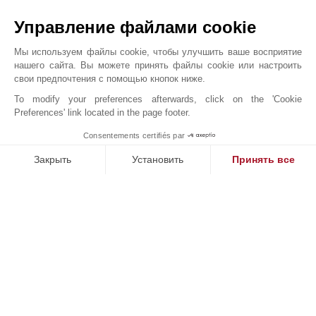
Управление файлами cookie
Мы используем файлы cookie, чтобы улучшить ваше восприятие
Онлайн запрос
нашего сайта. Вы можете принять файлы cookie или настроить
+33 5 57 99 48 29
свои предпочтения с помощью кнопок ниже.
To modify your preferences afterwards, click on the 'Cookie
Расположение на карте
Preferences' link located in the page footer.
Sud Ouest Résidences
Consentements certifiés par
1
51 Cours Georges Clemenceau
MAKE ENQUIRY
33000
BORDEAUX
Закрыть
Установить
Принять все
Gironde
,
ФРАНЦИЯ
Платформа управления согласием: настройте свои параме
Axeptio consent
Наша платформа позволяет вам настраивать параметры ко
В 1864 году сэр Джон Тейлор открыл для себя
французскую Ривьеру и основал в Каннах один из
самых известных брендов в сфере элитной
недвижимости. Следуя по следам этого выдающегося
человека, John Taylor - luxury real estate
располагается в самых престижных районах страны и
мира.Так что вполне естественно, что 150 лет спустя