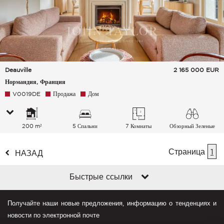
Deauville
2 165 000
EUR
Нормандия, Франция
V0019DE
Продажа
Дом
200 m²
5 Спальни
7 Комнаты
Обзорный Зеленые
окрестности
Страница
1
НАЗАД
Быстрые ссылки
Получайте наши новые предложения, информацию о тенденциях и
новости по электронной почте