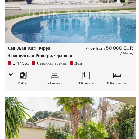
Сен-Жан-Кап-Ферра
50 000
EUR
Price from
/ Месяц
Французская Ривьера, Франция
L1445SJ
Сезонная аренда
Дом
256 m²
5 Спальни
9 Комнаты
8 Количество
спальных мест