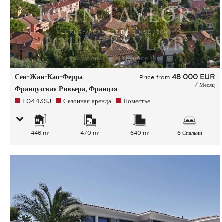
Сен-Жан-Кап-Ферра
48 000
EUR
Price from
/ Месяц
Французская Ривьера, Франция
L0443SJ
Сезонная аренда
Поместье
446 m²
470 m²
640 m²
6 Спальни