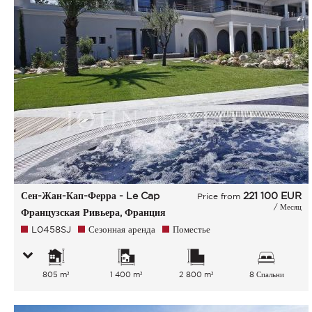
Сен-Жан-Кап-Ферра - Le Cap
221 100
EUR
Price from
/ Месяц
Французская Ривьера, Франция
L0458SJ
Сезонная аренда
Поместье
805 m²
1 400 m²
2 800 m²
8 Спальни