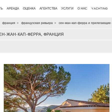
ТЬ
АРЕНДА
ОЦЕНКА
АГЕНТСТВА
УСЛУГИ
О НАС
YACHTING
франция
>
французская ривьера
>
сен-жан-кап-ферра и прилегающие 
Н-ЖАН-КАП-ФЕРРА, ФРАНЦИЯ