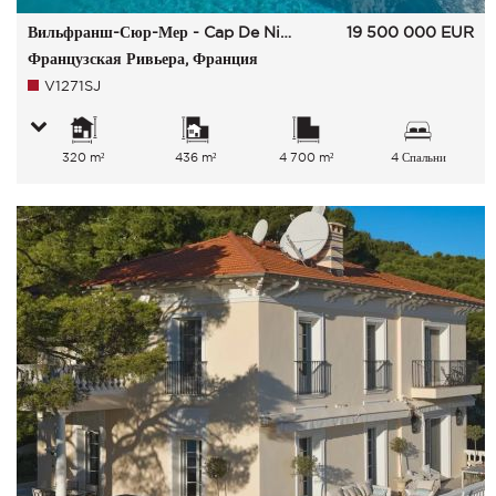
Вильфранш-Сюр-Мер - Cap De Nice
19 500 000
EUR
Французская Ривьера, Франция
V1271SJ
320 m²
436 m²
4 700 m²
4 Спальни