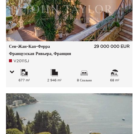
Сен-Жан-Кап-Ферра
29 000 000
EUR
Французская Ривьера, Франция
V2011SJ
677 m²
2 946 m²
8 Спальни
68 m²