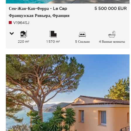
Сен-Жан-Кап-Ферра - Le Cap
5 500 000
EUR
Французская Ривьера, Франция
V1964SJ
220 m²
1 570 m²
5 Спальни
4 Ванные комнаты