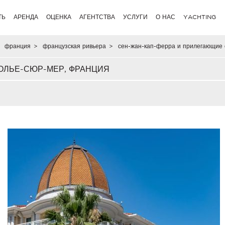
ТЬ
АРЕНДА
ОЦЕНКА
АГЕНТСТВА
УСЛУГИ
О НАС
YACHTING
франция
>
французская ривьера
>
сен-жан-кап-ферра и прилегающие 
ОЛЬЕ-СЮР-МЕР, ФРАНЦИЯ