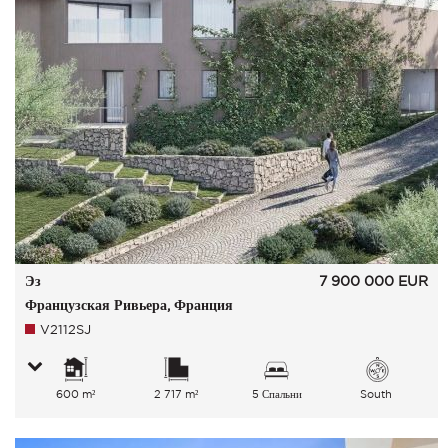
Эз
7 900 000
EUR
Французская Ривьера, Франция
V2112SJ
600 m²
2 717 m²
5 Спальни
South