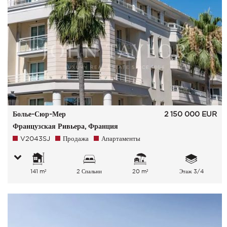
Болье-Сюр-Мер
2 150 000
EUR
Французская Ривьера, Франция
V2043SJ
Продажа
Апартаменты
141 m²
2 Спальни
20 m²
Этаж 3/4