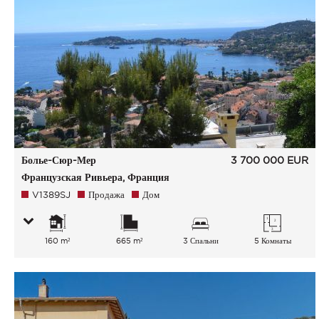
Болье-Сюр-Мер
3 700 000
EUR
Французская Ривьера, Франция
V1389SJ
Продажа
Дом
160 m²
665 m²
3 Спальни
5 Комнаты