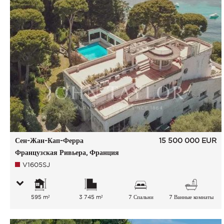
Сен-Жан-Кап-Ферра
15 500 000
EUR
Французская Ривьера, Франция
V1605SJ
595 m²
3 745 m²
7 Спальни
7 Ванные комнаты