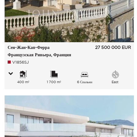
Сен-Жан-Кап-Ферра
27 500 000
EUR
Французская Ривьера, Франция
V1856SJ
400 m²
1 700 m²
6 Спальни
East