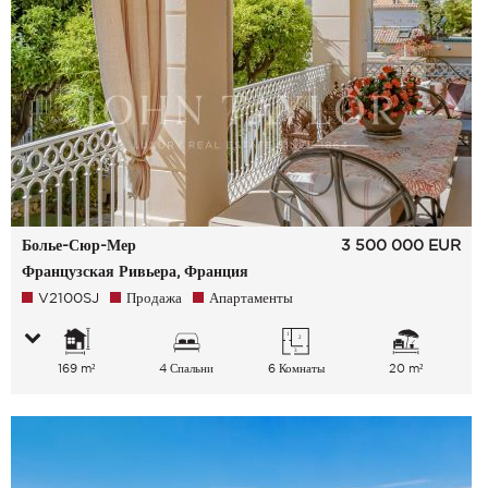
Болье-Сюр-Мер
3 500 000
EUR
Французская Ривьера, Франция
V2100SJ
Продажа
Апартаменты
169 m²
4 Спальни
6 Комнаты
20 m²