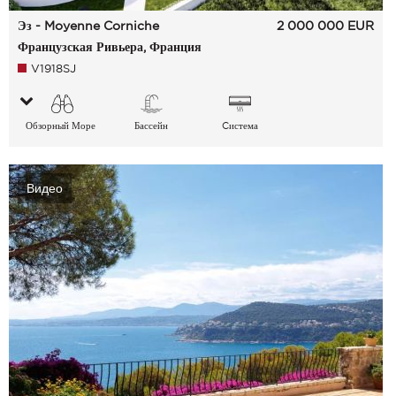
Эз - Moyenne Corniche
2 000 000
EUR
Французская Ривьера, Франция
V1918SJ
Обзорный Море
Бассейн
Cистема
кондиционирования
воздуха
Видео