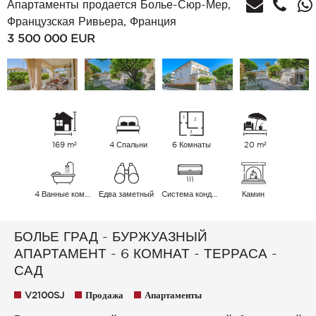
Апартаменты продается Болье-Сюр-Мер,
Французская Ривьера, Франция
3 500 000
EUR
169 m²
4 Спальни
6 Комнаты
20 m²
4 Ванные комнаты
Едва заметный
Cистема кондиционирования воздуха
Камин
БОЛЬЕ ГРАД - БУРЖУАЗНЫЙ
АПАРТАМЕНТ - 6 КОМНАТ - ТЕРРАСА -
САД
V2100SJ
Продажа
Апартаменты