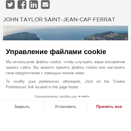
JOHN TAYLOR SAINT-JEAN-CAP-FERRAT
Управление файлами cookie
Мы используем файлы cookie, чтобы улучшить ваше восприятие
нашего сайта. Вы можете принять файлы cookie или настроить
свои предпочтения с помощью кнопок ниже.
To modify your preferences afterwards, click on the 'Cookie
Preferences' link located in the page footer.
Онлайн запрос
Consentements certifiés par
1
MAKE ENQUIRY
+33 4 93 76 02 38
Закрыть
Установить
Принять все
Расположение на карте
Платформа управления согласием: настройте свои параме
Axeptio consent
Наша платформа позволяет вам настраивать параметры ко
JOHN TAYLOR SAS
1 bis avenue Albert 1er