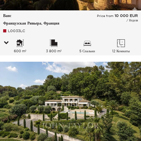
Ванс
10 000
EUR
Price from
/ Неделя
Французская Ривьера, Франция
L0033LC
600 m²
3 800 m²
5 Спальни
12 Комнаты