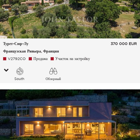
Турет-Сюр-Лу
370 000
EUR
Французская Ривьера, Франция
V2792CO
Продажа
Участок на застройку
South
Обзорный
Деревня Холмы