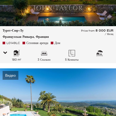
Турет-Сюр-Лу
8 000
EUR
Price from
/ Месяц
Французская Ривьера, Франция
L0149LC
Сезонная аренда
Дом
180 m²
3 Спальни
5 Комнаты
Видео