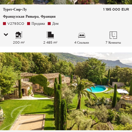
Турет-Сюр-Лу
1 195 000
EUR
Французская Ривьера, Франция
V2793CO
Продажа
Дом
200 m²
2 485 m²
4 Спальни
7 Комнаты