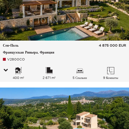
Сен-Поль
4 875 000
EUR
Французская Ривьера, Франция
V2800CO
400 m²
2 671 m²
5 Спальни
9 Комнаты