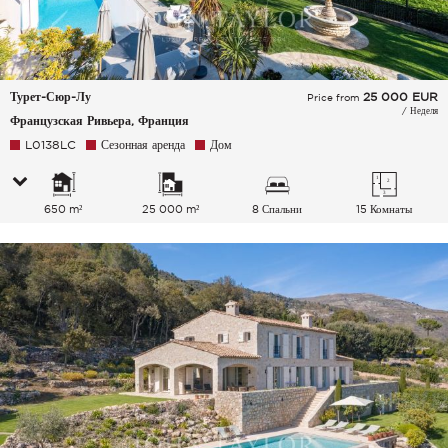
Турет-Сюр-Лу
25 000
EUR
Price from
/ Неделя
Французская Ривьера, Франция
L0138LC
Сезонная аренда
Дом
650 m²
25 000 m²
8 Спальни
15 Комнаты