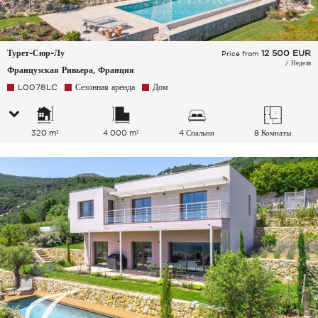
Турет-Сюр-Лу
12 500
EUR
Price from
/ Неделя
Французская Ривьера, Франция
L0078LC
Сезонная аренда
Дом
320 m²
4 000 m²
4 Спальни
8 Комнаты