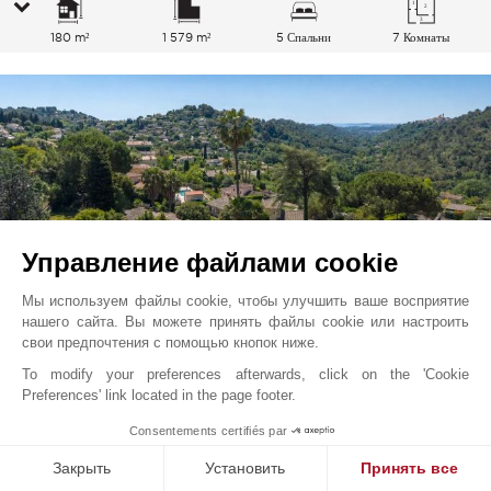
180 m²
1 579 m²
5 Спальни
7 Комнаты
Управление файлами cookie
Мы используем файлы cookie, чтобы улучшить ваше восприятие
нашего сайта. Вы можете принять файлы cookie или настроить
свои предпочтения с помощью кнопок ниже.
To modify your preferences afterwards, click on the 'Cookie
Ванс
966 000
EUR
Preferences' link located in the page footer.
Французская Ривьера, Франция
1
Consentements certifiés par
V2783CO
Закрыть
Установить
Принять все