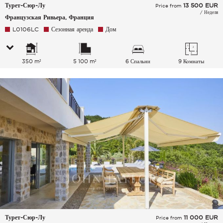
Турет-Сюр-Лу
13 500
EUR
Price from
/ Неделя
Французская Ривьера, Франция
L0106LC
Сезонная аренда
Дом
350 m²
5 100 m²
6 Спальни
9 Комнаты
Турет-Сюр-Лу
11 000
EUR
Price from