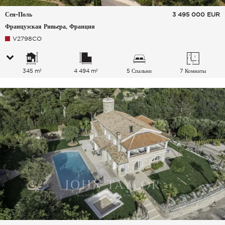
Сен-Поль
3 495 000
EUR
Французская Ривьера, Франция
V2798CO
345 m²
4 494 m²
5 Спальни
7 Комнаты