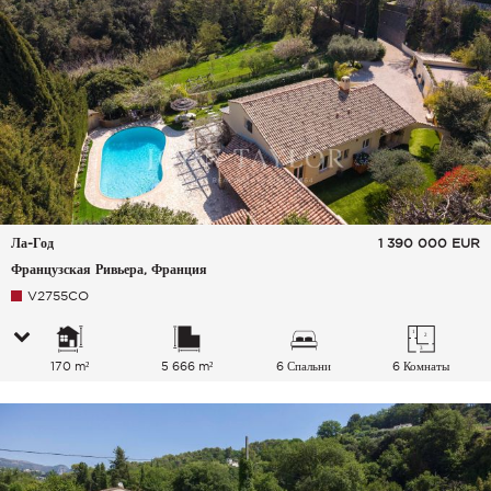
Ла-Год
1 390 000
EUR
Французская Ривьера, Франция
V2755CO
170 m²
5 666 m²
6 Спальни
6 Комнаты