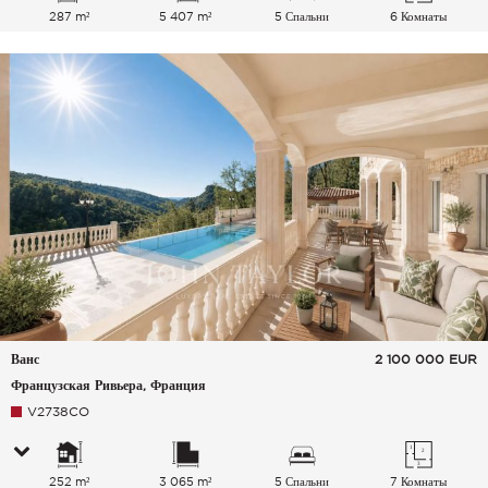
287 m²
5 407 m²
5 Спальни
6 Комнаты
Ванс
2 100 000
EUR
Французская Ривьера, Франция
V2738CO
252 m²
3 065 m²
5 Спальни
7 Комнаты