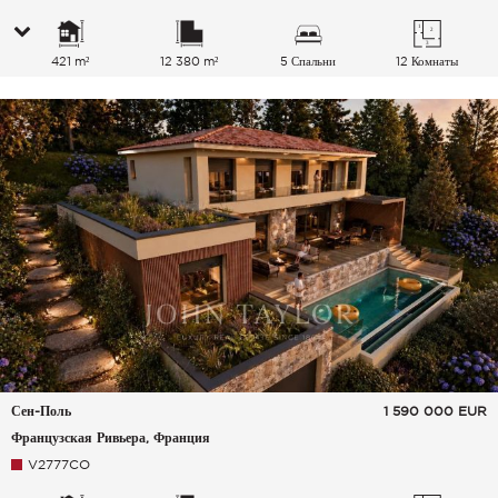
421 m²
12 380 m²
5 Спальни
12 Комнаты
Сен-Поль
1 590 000
EUR
Французская Ривьера, Франция
V2777CO