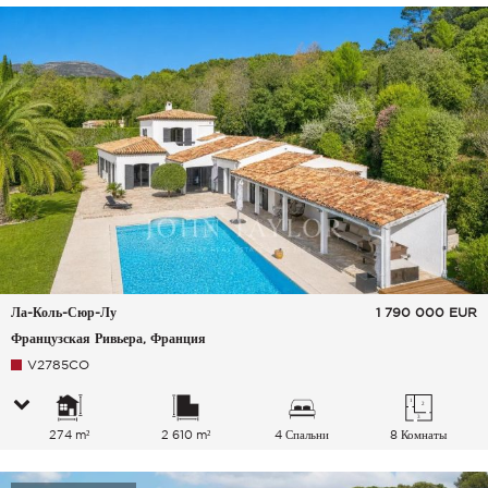
Ла-Коль-Сюр-Лу
1 790 000
EUR
Французская Ривьера, Франция
V2785CO
274 m²
2 610 m²
4 Спальни
8 Комнаты