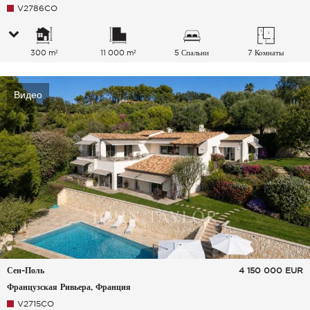
V2786CO
300 m²
11 000 m²
5 Спальни
7 Комнаты
Видео
Сен-Поль
4 150 000
EUR
Французская Ривьера, Франция
V2715CO