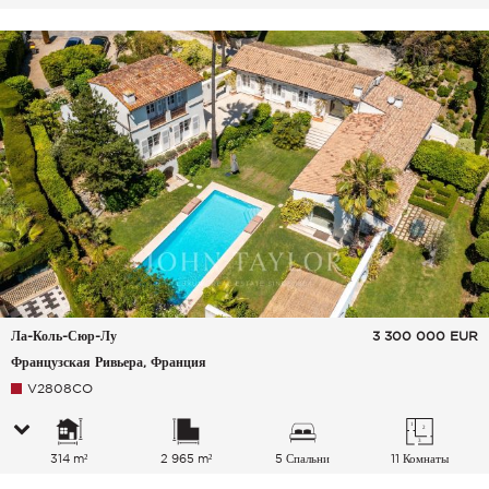
Ла-Коль-Сюр-Лу
3 300 000
EUR
Французская Ривьера, Франция
V2808CO
314 m²
2 965 m²
5 Спальни
11 Комнаты