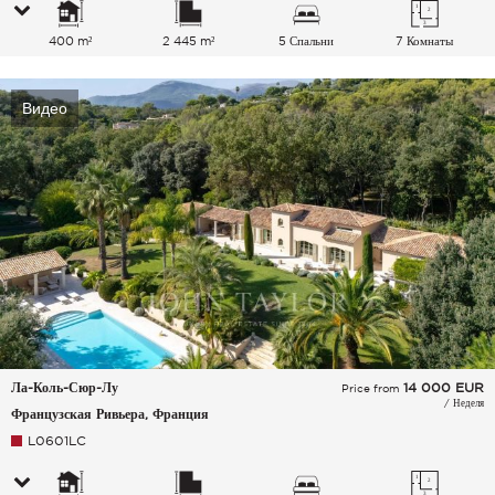
400 m²
2 445 m²
5 Спальни
7 Комнаты
Видео
Ла-Коль-Сюр-Лу
14 000
EUR
Price from
/ Неделя
Французская Ривьера, Франция
L0601LC