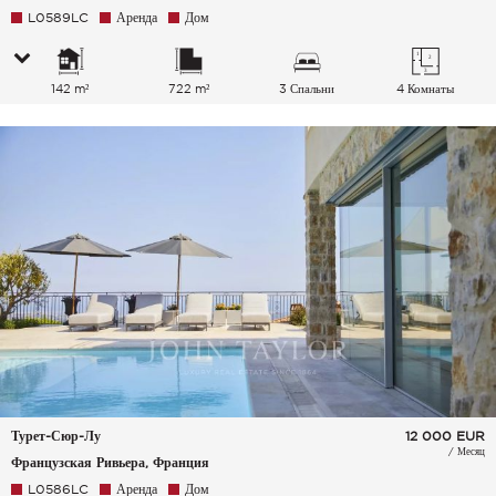
L0589LC
Аренда
Дом
142 m²
722 m²
3 Спальни
4 Комнаты
Турет-Сюр-Лу
12 000
EUR
/ Месяц
Французская Ривьера, Франция
L0586LC
Аренда
Дом