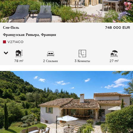
Сен-Поль
748 000
EUR
Французская Ривьера, Франция
V2714CO
78 m²
2 Спальни
3 Комнаты
27 m²