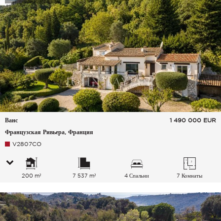
Ванс
1 490 000
EUR
Французская Ривьера, Франция
V2807CO
200 m²
7 537 m²
4 Спальни
7 Комнаты