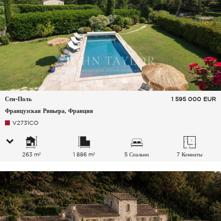
Сен-Поль
1 595 000
EUR
Французская Ривьера, Франция
V2731CO
263 m²
1 886 m²
5 Спальни
7 Комнаты