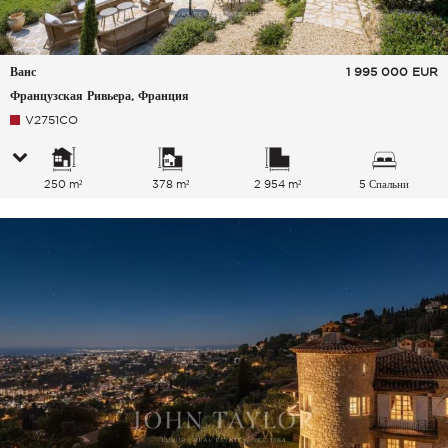
Ванс
1 995 000
EUR
Французская Ривьера, Франция
V2751CO
250 m²
378 m²
2 954 m²
5 Спальни