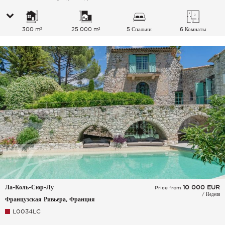
300 m²
25 000 m²
5 Спальни
6 Комнаты
Ла-Коль-Сюр-Лу
10 000
EUR
Price from
/ Неделя
Французская Ривьера, Франция
L0034LC