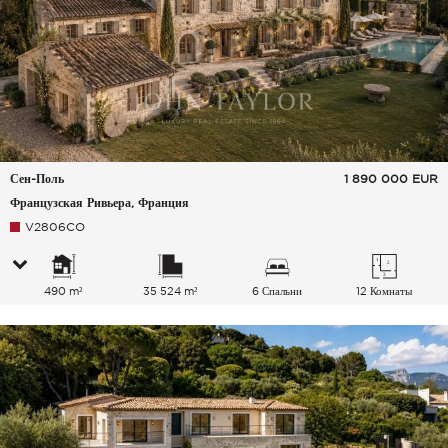
Сен-Поль
1 890 000
EUR
Французская Ривьера, Франция
V2806CO
490 m²
35 524 m²
6 Спальни
12 Комнаты