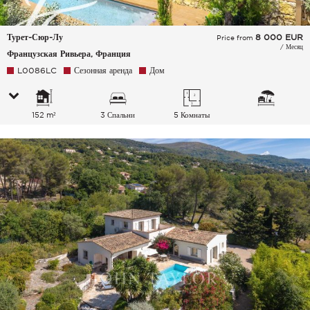
Турет-Сюр-Лу
8 000
EUR
Price from
/ Месяц
Французская Ривьера, Франция
L0086LC
Сезонная аренда
Дом
152 m²
3 Спальни
5 Комнаты