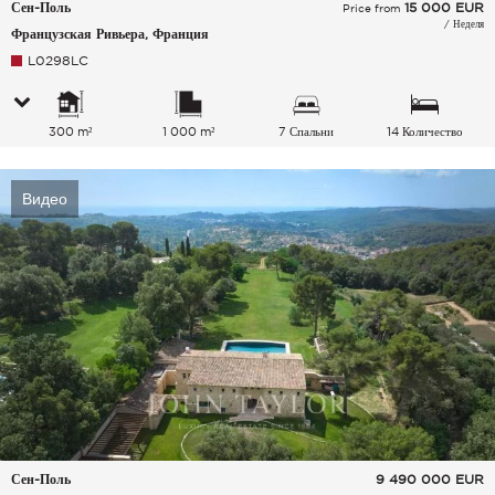
Сен-Поль
15 000
EUR
Price from
/ Неделя
Французская Ривьера, Франция
L0298LC
300 m²
1 000 m²
7 Спальни
14 Количество
спальных мест
Видео
Сен-Поль
9 490 000
EUR