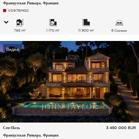
Французская Ривьера, Франция
V0978MGS
765 m²
1 170 m²
11 900 m²
6 Спальни
Видео
Сен-Поль
3 450 000
EUR
Французская Ривьера, Франция