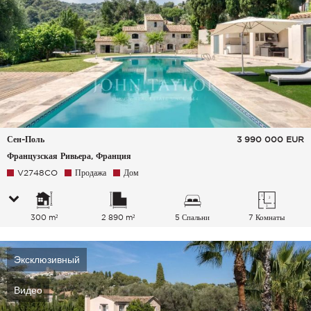
Сен-Поль
3 990 000
EUR
Французская Ривьера, Франция
V2748CO
Продажа
Дом
300 m²
2 890 m²
5 Спальни
7 Комнаты
Эксклюзивный
Видео