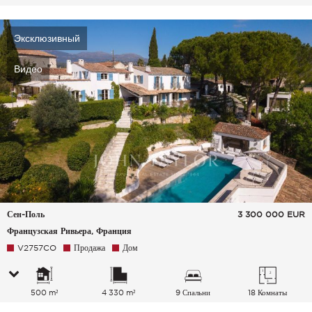
Эксклюзивный
Видео
Сен-Поль
3 300 000
EUR
Французская Ривьера, Франция
V2757CO
Продажа
Дом
500 m²
4 330 m²
9 Спальни
18 Комнаты