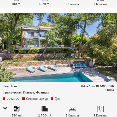
180 m²
1 579 m²
5 Спальни
7 Комнаты
Сен-Поль
16 500
EUR
Price from
/ Неделя
Французская Ривьера, Франция
L0127LC
Сезонная аренда
Дом
350 m²
2 700 m²
5 Спальни
9 Комнаты