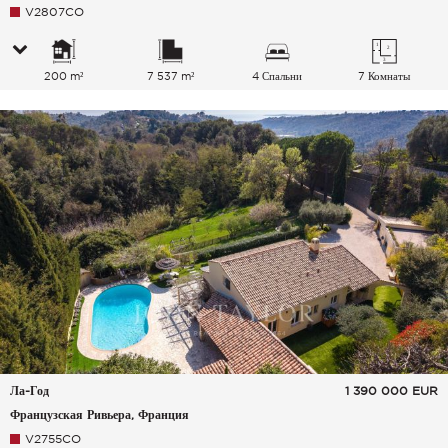
V2807CO
200 m²
7 537 m²
4 Спальни
7 Комнаты
Ла-Год
1 390 000
EUR
Французская Ривьера, Франция
V2755CO