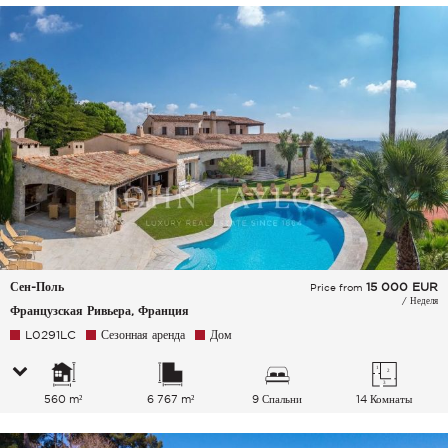
Сен-Поль
15 000
EUR
Price from
/ Неделя
Французская Ривьера, Франция
L0291LC
Сезонная аренда
Дом
560 m²
6 767 m²
9 Спальни
14 Комнаты