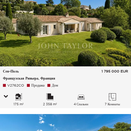
Сен-Поль
1 795 000
EUR
Французская Ривьера, Франция
V2762CO
Продажа
Дом
175 m²
2 358 m²
4 Спальни
7 Комнаты