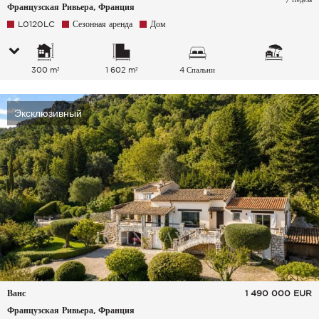
Французская Ривьера, Франция
L0120LC
Сезонная аренда
Дом
300 m²
1 602 m²
4 Спальни
Эксклюзивный
Ванс
1 490 000
EUR
Французская Ривьера, Франция