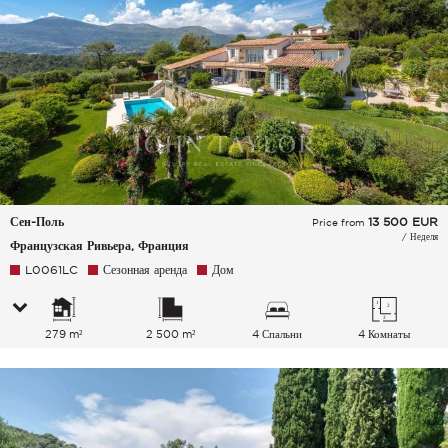
Сен-Поль
13 500
EUR
Price from
/ Неделя
Французская Ривьера, Франция
L0061LC
Сезонная аренда
Дом
279 m²
2 500 m²
4 Спальни
4 Комнаты