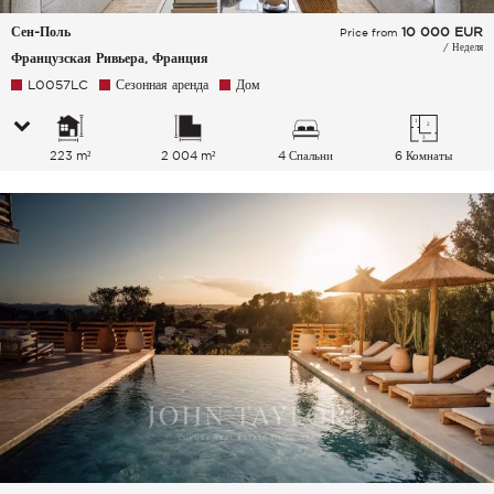
Сен-Поль
10 000
EUR
Price from
/ Неделя
Французская Ривьера, Франция
L0057LC
Сезонная аренда
Дом
223 m²
2 004 m²
4 Спальни
6 Комнаты