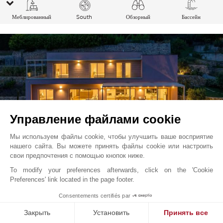
Меблированный
South
Обзорный
Бассейн
Деревня Холмы
Управление файлами cookie
Мы используем файлы cookie, чтобы улучшить ваше восприятие
нашего сайта. Вы можете принять файлы cookie или настроить
свои предпочтения с помощью кнопок ниже.
To modify your preferences afterwards, click on the 'Cookie
Турет-Сюр-Лу
8 000
EUR
Price from
Preferences' link located in the page footer.
/ Месяц
Французская Ривьера, Франция
Consentements certifiés par
L0149LC
Закрыть
Установить
Принять все