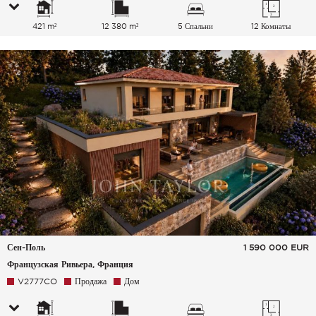
421 m²
12 380 m²
5 Спальни
12 Комнаты
Сен-Поль
1 590 000
EUR
Французская Ривьера, Франция
V2777CO
Продажа
Дом