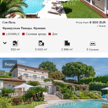
Сен-Поль
9 500
EUR
Price from
/ Неделя
Французская Ривьера, Франция
L0098LC
Сезонная аренда
Дом
350 m²
3 000 m²
2 996 m²
5 Спальни
Видео