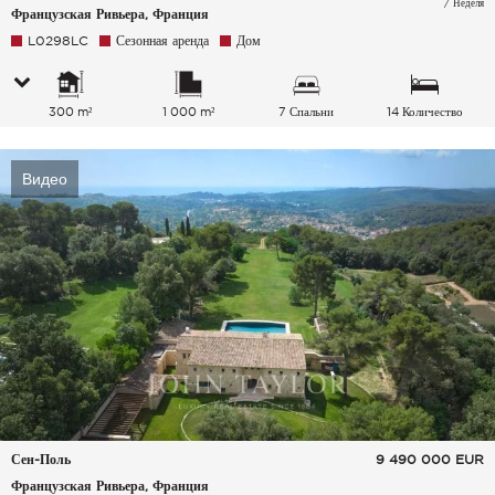
/ Неделя
Французская Ривьера, Франция
L0298LC
Сезонная аренда
Дом
300 m²
1 000 m²
7 Спальни
14 Количество
спальных мест
Видео
Сен-Поль
9 490 000
EUR
Французская Ривьера, Франция