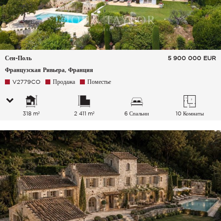
Сен-Поль
5 900 000
EUR
Французская Ривьера, Франция
V2779CO
Продажа
Поместье
318 m²
2 411 m²
6 Спальни
10 Комнаты