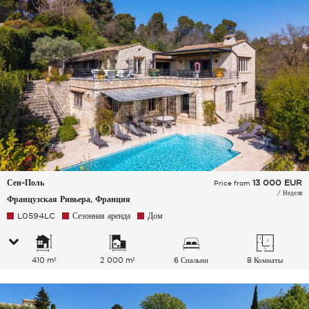
Сен-Поль
13 000
EUR
Price from
/ Неделя
Французская Ривьера, Франция
L0594LC
Сезонная аренда
Дом
410 m²
2 000 m²
6 Спальни
8 Комнаты