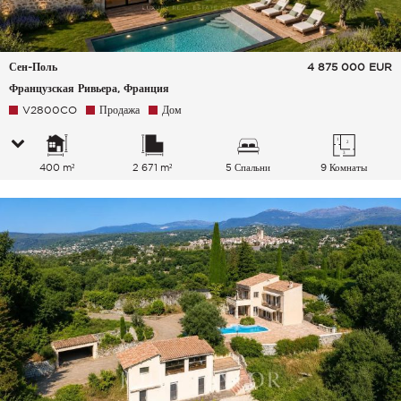
Сен-Поль
4 875 000
EUR
Французская Ривьера, Франция
V2800CO
Продажа
Дом
400 m²
2 671 m²
5 Спальни
9 Комнаты