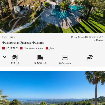
Сен-Поль
40 000
EUR
Price from
/ Неделя
Французская Ривьера, Франция
L0197LC
Сезонная аренда
Дом
915 m²
9 700 m²
6 Спальни