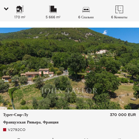
170 m²
5 666 m²
6 Спальни
6 Комнаты
Турет-Сюр-Лу
370 000
EUR
Французская Ривьера, Франция
V2792CO