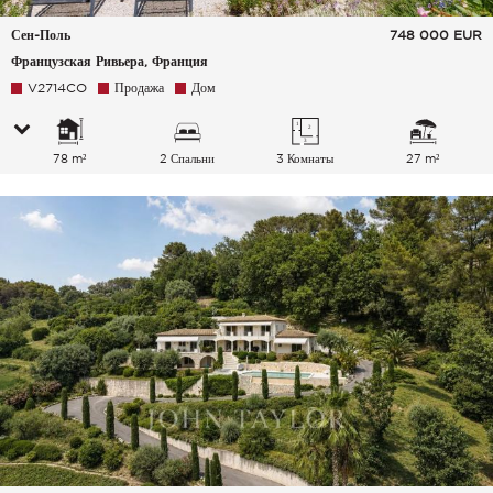
Сен-Поль
748 000
EUR
Французская Ривьера, Франция
V2714CO
Продажа
Дом
78 m²
2 Спальни
3 Комнаты
27 m²