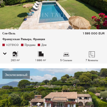
Сен-Поль
1 595 000
EUR
Французская Ривьера, Франция
V2731CO
Продажа
Дом
263 m²
1 886 m²
5 Спальни
7 Комнаты
Эксклюзивный