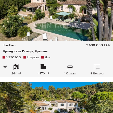
Сен-Поль
2 590 000
EUR
Французская Ривьера, Франция
V2702CO
Продажа
Дом
244 m²
4 970 m²
4 Спальни
8 Комнаты