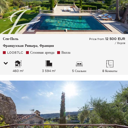
Сен-Поль
12 500
EUR
Price from
/ Неделя
Французская Ривьера, Франция
L0087LC
Сезонная аренда
Вилла
460 m²
3 594 m²
5 Спальни
8 Комнаты