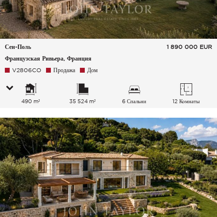
Сен-Поль
1 890 000
EUR
Французская Ривьера, Франция
V2806CO
Продажа
Дом
490 m²
35 524 m²
6 Спальни
12 Комнаты