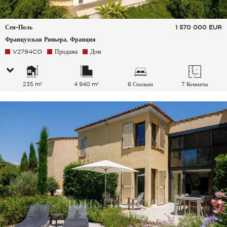
Сен-Поль
1 570 000
EUR
Французская Ривьера, Франция
V2794CO
Продажа
Дом
235 m²
4 940 m²
6 Спальни
7 Комнаты