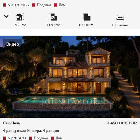
V0978MGS
Продажа
Дом
765 m²
1 170 m²
11 900 m²
6 Спальни
Видео
Сен-Поль
3 450 000
EUR
Французская Ривьера, Франция
V2786CO
Продажа
Дом