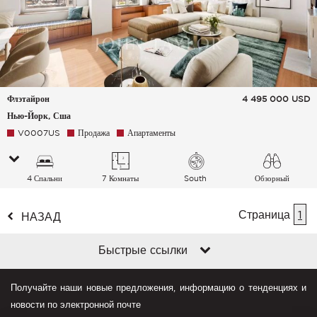
Флэтайрон
4 495 000
USD
Нью-Йорк, Сша
V0007US
Продажа
Апартаменты
4 Спальни
7 Комнаты
South
Обзорный
Страница
1
НАЗАД
Быстрые ссылки
Получайте наши новые предложения, информацию о тенденциях и
новости по электронной почте