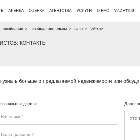
ТЬ
АРЕНДА
ОЦЕНКА
АГЕНТСТВА
УСЛУГИ
О НАС
YACHTING
швейцария
>
швейцарские альпы
>
вале
>
Vétroz
ИСТОВ: КОНТАКТЫ
 узнать больше о предлагаемой недвижимости или обсуди
рсональные данные
Дополн