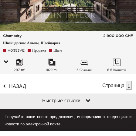
Champéry
2 900 000
CHF
Швейцарские Альпы, Швейцария
V0353VE
Продажа
Шале
297 m²
409 m²
5 Спальни
6.5 Комнаты
Страница
1
НАЗАД
Быстрые ссылки
Получайте наши новые предложения, информацию о тенденциях и
новости по электронной почте