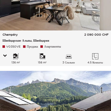
Champéry
2 090 000
CHF
Швейцарские Альпы, Швейцария
V0350VE
Продажа
Апартаменты
136 m²
156 m²
3 Спальни
4.5 Комнаты