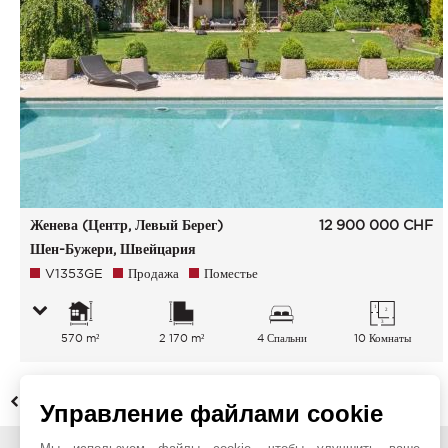
Женева (Центр, Левый Берег)
12 900 000
CHF
Шен-Бужери, Швейцария
V1353GE
Продажа
Поместье
570 m²
2 170 m²
4 Спальни
10 Комнаты
НАЗАД
Управление файлами cookie