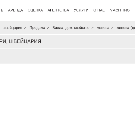
ТЬ
АРЕНДА
ОЦЕНКА
АГЕНТСТВА
УСЛУГИ
О НАС
YACHTING
швейцария
>
Продажа
>
Вилла, дом, свойство
>
женева
>
женева (ц
ЕРИ, ШВЕЙЦАРИЯ