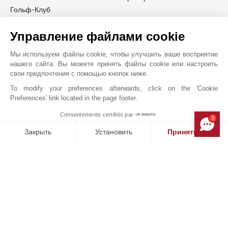
Гольф-Клуб
Управление файлами cookie
Мы используем файлы cookie, чтобы улучшить ваше восприятие
JOHN TAYLOR LISBON
нашего сайта. Вы можете принять файлы cookie или настроить
свои предпочтения с помощью кнопок ниже.
To modify your preferences afterwards, click on the 'Cookie
Preferences' link located in the page footer.
Consentements certifiés par
1
MAKE ENQUIRY
Закрыть
Установить
Принять все
Платформа управления согласием: настройте свои параме
Axeptio consent
Наша платформа позволяет вам настраивать параметры ко
Онлайн запрос
+351 211 922 998
Расположение на карте