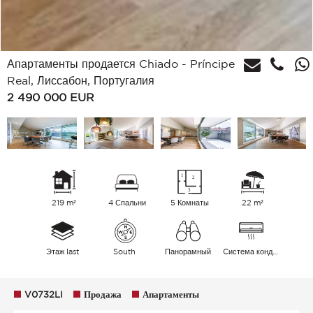
Апартаменты продается Chiado - Príncipe
Real, Лиссабон, Португалия
2 490 000
EUR
219 m²
4 Спальни
5 Комнаты
22 m²
Этаж last
South
Панорамный
Cистема кондиционирования воздуха
V0732LI
Продажа
Апартаменты