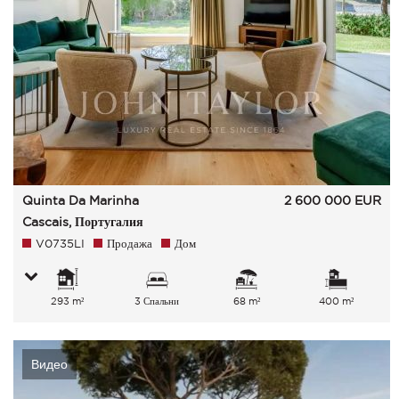
Quinta Da Marinha
2 600 000
EUR
Cascais, Португалия
V0735LI
Продажа
Дом
293 m²
3 Спальни
68 m²
400 m²
Видео