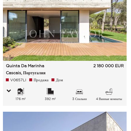
Quinta Da Marinha
2 180 000
EUR
Cascais, Португалия
V0657LI
Продажа
Дом
176 m²
392 m²
3 Спальни
4 Ванные комнаты