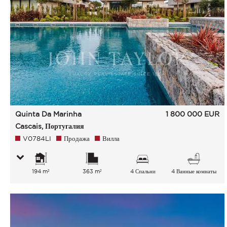
Quinta Da Marinha
1 800 000
EUR
Cascais, Португалия
V0784LI
Продажа
Вилла
194 m²
363 m²
4 Спальни
4 Ванные комнаты