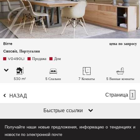
Birre
цена по запросу
Cascais, Португалия
V0490LI
Продажа
Дом
530 m²
5 Спальни
7 Комнаты
5 Ванные комнаты
Страница
1
НАЗАД
Быстрые ссылки
Получайте наши новые предложения, информацию о тенденциях и
новости по электронной почте