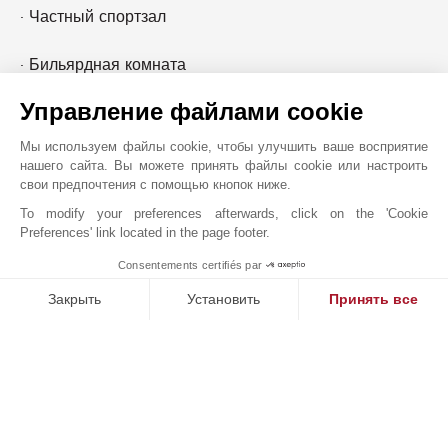
· Частный спортзал
· Бильярдная комната
Управление файлами cookie
Мы используем файлы cookie, чтобы улучшить ваше восприятие
нашего сайта. Вы можете принять файлы cookie или настроить
JOHN TAYLOR DUBAI
свои предпочтения с помощью кнопок ниже.
To modify your preferences afterwards, click on the 'Cookie
Preferences' link located in the page footer.
Consentements certifiés par
1
MAKE ENQUIRY
Закрыть
Установить
Принять все
Платформа управления согласием: настройте свои параме
Axeptio consent
Наша платформа позволяет вам настраивать параметры ко
Онлайн запрос