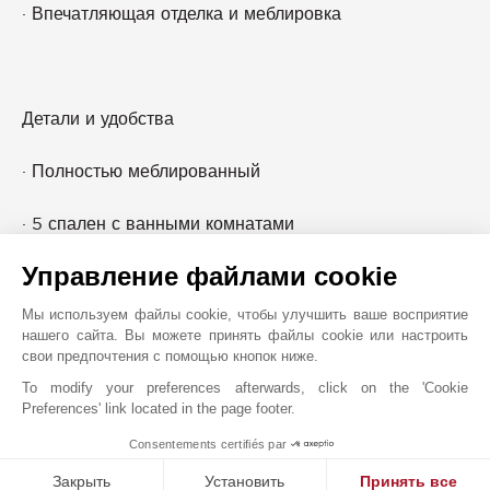
· Впечатляющая отделка и меблировка
Детали и удобства
· Полностью меблированный
· 5 спален с ванными комнатами
Управление файлами cookie
· Просторная главная спальня, занимающая целое
крыло
Мы используем файлы cookie, чтобы улучшить ваше восприятие
нашего сайта. Вы можете принять файлы cookie или настроить
· Полный вид на гольф-поле с прямым видом на
свои предпочтения с помощью кнопок ниже.
горизонт Бурдж Халифа
To modify your preferences afterwards, click on the 'Cookie
Preferences' link located in the page footer.
· Ландшафтный сад
Consentements certifiés par
1
MAKE ENQUIRY
Закрыть
Установить
Принять все
· Гольф-поле