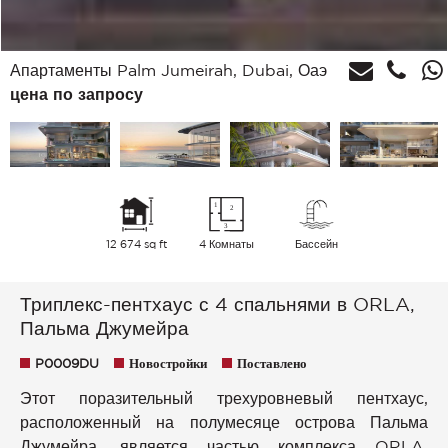
Апартаменты Palm Jumeirah, Dubai, Оаэ
цена по запросу
12 674 sq ft
4 Комнаты
Бассейн
Триплекс-пентхаус с 4 спальнями в ORLA,
Пальма Джумейра
P0009DU
Новостройки
Поставлено
Этот поразительный трехуровневый пентхаус,
расположенный на полумесяце острова Пальма
Джумейра, является частью комплекса ORLA.