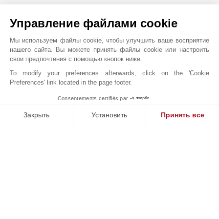
•
Студия велоспорта
Управление файлами cookie
Мы используем файлы cookie, чтобы улучшить ваше восприятие
•
нашего сайта. Вы можете принять файлы cookie или настроить
Кинозал
свои предпочтения с помощью кнопок ниже.
To modify your preferences afterwards, click on the 'Cookie
•
Preferences' link located in the page footer.
Детский бассейн и игровая площадка
Consentements certifiés par
1
MAKE ENQUIRY
•
Закрыть
Установить
Принять все
Бассейн и джакузи
Платформа управления согласием: настройте свои параме
Axeptio consent
Наша платформа позволяет вам настраивать параметры ко
•
Библиотека гостиная
•
Боулинг
•