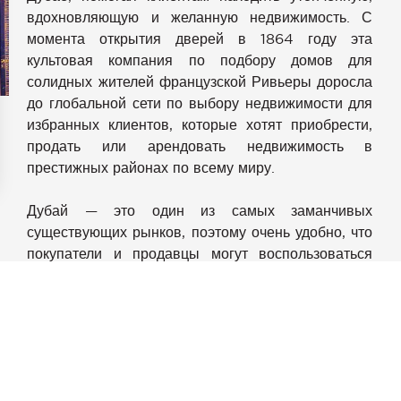
вдохновляющую и желанную недвижимость. С
момента открытия дверей в 1864 году эта
культовая компания по подбору домов для
солидных жителей французской Ривьеры доросла
до глобальной сети по выбору недвижимости для
избранных клиентов, которые хотят приобрести,
продать или арендовать недвижимость в
престижных районах по всему миру.
аметры
Дубай — это один из самых заманчивых
конфиденциальности и управлять ими, обеспечивая соотве
существующих рынков, поэтому очень удобно, что
покупатели и продавцы могут воспользоваться
опытом, знаниями и мастерством, которыми так
славится Джон Тейлор. Под управлением
агентства Northgate Real Estate мы предлагаем
требовательным клиентам доступ к нашей
обширной сети, востребованной жилой и
коммерческой недвижимости.