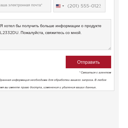
United
States
+1
* Связаться с агентом
бранная информация необходима для обработки вашего запроса. В любое
емя вы имеете право доступа, изменения и удаления ваших данных.