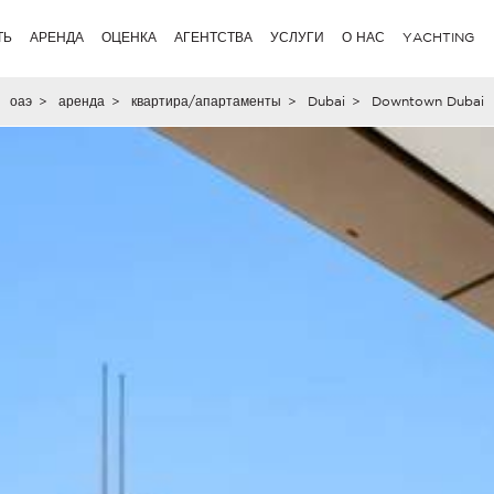
ТЬ
АРЕНДА
ОЦЕНКА
АГЕНТСТВА
УСЛУГИ
О НАС
YACHTING
оаэ
>
аренда
>
квартира/апартаменты
>
Dubai
>
Downtown Dubai