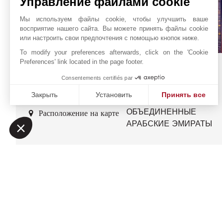
Управление файлами cookie
Мы используем файлы cookie, чтобы улучшить ваше
восприятие нашего сайта. Вы можете принять файлы cookie
или настроить свои предпочтения с помощью кнопок ниже.
To modify your preferences afterwards, click on the 'Cookie
Preferences' link located in the page footer.
Office 1607,
Онлайн запрос
Sidra Tower, Sheikh
Consentements certifiés par
+971 56 188 8367
Zayed Road
Закрыть
Установить
Принять все
WhatsApp
ДУБАЙ
Платформа управления согласием: настройте свои пар
Axeptio consent
ОБЪЕДИНЕННЫЕ
Расположение на карте
Наша платформа позволяет вам настраивать параметры 
АРАБСКИЕ ЭМИРАТЫ