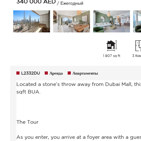
340 000
AED
/ Ежегодный
1 807 sq ft
3 Ко
L2332DU
Аренда
Апартаменты