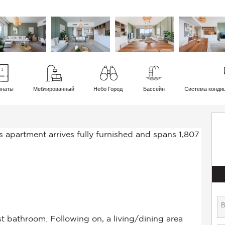
мнаты
Меблированный
Небо Город
Бассейн
Cистема конди