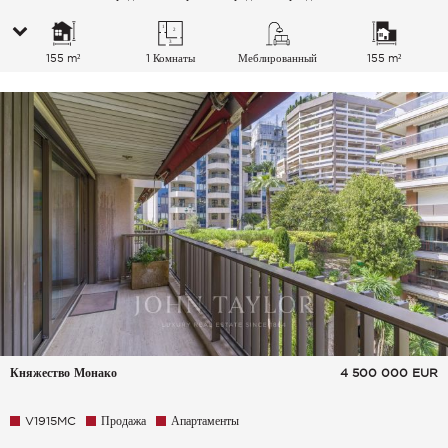
155 m²
1 Комнаты
Меблированный
155 m²
Княжество Монако
4 500 000
EUR
V1915MC
Продажа
Апартаменты