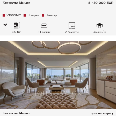
Княжество Монако
8 450 000
EUR
V1850MC
Продажа
Пентхаус
80 m²
2 Спальни
2 Комнаты
Этаж 8/8
Княжество Монако
цена по запросу