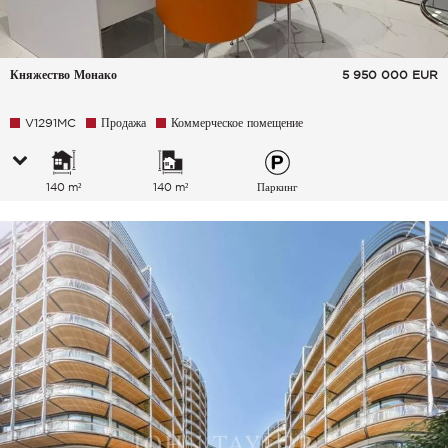
Княжество Монако
5 950 000
EUR
V1291MC
Продажа
Коммерческое помещение
140 m²
140 m²
Паркинг