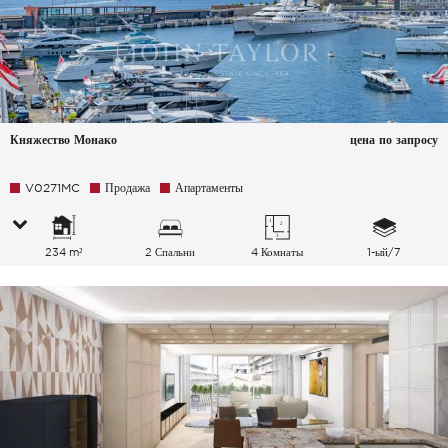
Княжество Монако
цена по запросу
V0271MC
Продажа
Апартаменты
234 m²
2 Спальни
4 Комнаты
1-ый/7