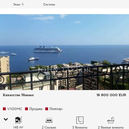
Этаж -1
Cистема
кондиционирования
воздуха
Княжество Монако
16 800 000
EUR
V1120MC
Продажа
Пентхаус
145 m²
2 Спальни
3 Комнаты
2 Ванные комнаты