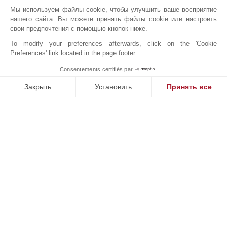
Мы используем файлы cookie, чтобы улучшить ваше восприятие
нашего сайта. Вы можете принять файлы cookie или настроить
свои предпочтения с помощью кнопок ниже.
JOHN TAYLOR CYPRUS
To modify your preferences afterwards, click on the 'Cookie
Preferences' link located in the page footer.
Consentements certifiés par
1
MAKE ENQUIRY
Закрыть
Установить
Принять все
Платформа управления согласием: настройте свои параме
Axeptio consent
Наша платформа позволяет вам настраивать параметры ко
Онлайн запрос
+357 97870107
Расположение на карте
Christaki Kranou 1, Germasogeia
4047
КИПР