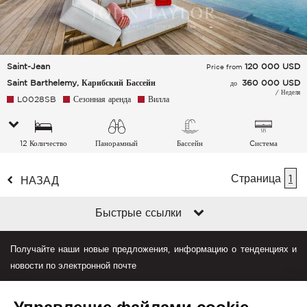
Saint-Jean
120 000
USD
Price from
Saint Barthelemy, Карибский Бассейн
360 000 USD
до
/ Неделя
L0028SB
Сезонная аренда
Вилла
12 Количество
Панорамный
Бассейн
Cистема
спальных мест
кондиционирования
Страница
воздуха
1
НАЗАД
Быстрые ссылки
Получайте наши новые предложения, информацию о тенденциях и
новости по электронной почте