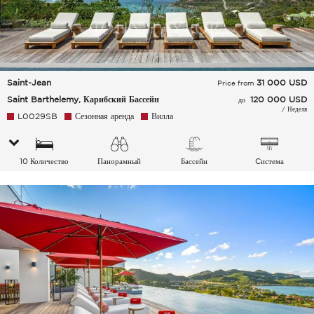
Saint-Jean
31 000
USD
Price from
Saint Barthelemy, Карибский Бассейн
120 000 USD
до
/ Неделя
L0029SB
Сезонная аренда
Вилла
10 Количество
Панорамный
Бассейн
Cистема
спальных мест
кондиционирования
воздуха