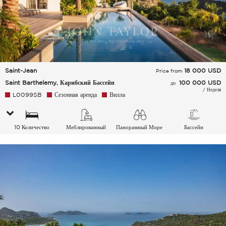
Saint-Jean
18 000
USD
Price from
Saint Barthelemy, Карибский Бассейн
100 000 USD
до
/ Неделя
L0099SB
Сезонная аренда
Вилла
10 Количество
Меблированный
Панорамный Море
Бассейн
спальных мест